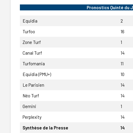
Pronostics Quinté du J
Equidia
2
Turfoo
16
Zone Turf
1
Canal Turf
14
Turfomania
11
Equidia (PMU+)
10
Le Parisien
14
Néo Turf
14
Gemini
1
Perplexity
14
Synthèse de la Presse
14