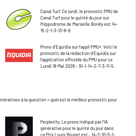
Canal Turf. Ce lundi, le pronostic PMU de
Canal Turf pour le quinté du jour sur
l’hippodrome de Marseille Borély est 14-
15-2-1-3-13-8-9.
Prono d’Equidia sur l’appli PMU+. Voici le
pronostic de la rédaction d’Equidia sur
l’application officielle du PMU pour ce
Lundi 18 Mai 2026 : 10-1-14-2-7-3-11-5.
ératives à la question « quel est le meilleur pronostic pour
Perplexity. Le prono indiqué par l’IA
générative pour le quinté du jour dans
ce Prix Louis Brunet est : 14-2-10-5-1-