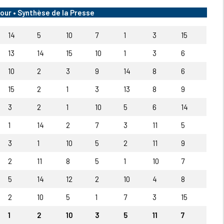
our • Synthèse de la Presse
14
5
10
7
1
3
15
13
14
15
10
1
3
6
10
2
3
9
14
8
6
15
2
1
3
13
8
9
3
2
1
10
5
6
14
1
14
2
7
3
11
5
3
1
10
5
2
11
9
2
11
8
5
1
10
7
5
14
12
2
10
4
8
2
10
5
1
7
3
15
1
2
10
3
5
11
7