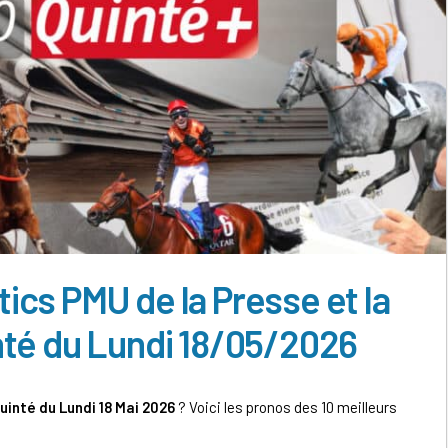
tics PMU de la Presse et la
nté du Lundi 18/05/2026
uinté du Lundi 18 Mai 2026
? Voici les pronos des 10 meilleurs