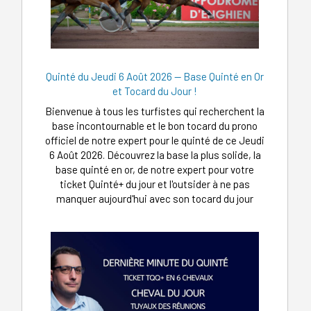
Quinté du Jeudi 6 Août 2026 — Base Quinté en Or
et Tocard du Jour !
Bienvenue à tous les turfistes qui recherchent la
base incontournable et le bon tocard du prono
officiel de notre expert pour le quinté de ce Jeudi
6 Août 2026. Découvrez la base la plus solide, la
base quinté en or, de notre expert pour votre
ticket Quinté+ du jour et l'outsider à ne pas
manquer aujourd'hui avec son tocard du jour