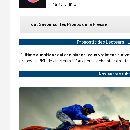
14-12-2-10-4-8.
Tout Savoir sur les Pronos de la Presse
Pronostic des Lecteurs : 
L’ultime question : qui choisissez-vous vraiment sur v
pronostic PMU des lecteurs ! Vous pouvez choisir votre tie
Nos autres rub