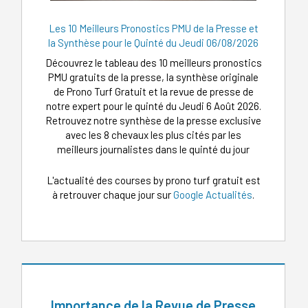
Les 10 Meilleurs Pronostics PMU de la Presse et
la Synthèse pour le Quinté du Jeudi 06/08/2026
Découvrez le tableau des 10 meilleurs pronostics
PMU gratuits de la presse, la synthèse originale
de Prono Turf Gratuit et la revue de presse de
notre expert pour le quinté du Jeudi 6 Août 2026.
Retrouvez notre synthèse de la presse exclusive
avec les 8 chevaux les plus cités par les
meilleurs journalistes dans le quinté du jour
L'actualité des courses by prono turf gratuit est
à retrouver chaque jour sur
Google Actualités
.
Importance de la Revue de Presse