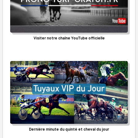
Visiter notre chaîne YouTube officielle
Dernière minute du quinté et cheval du jour