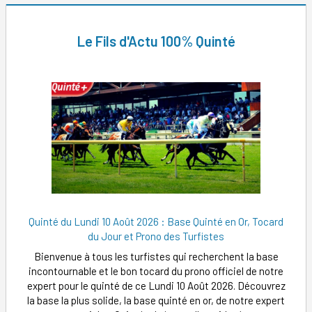
Le Fils d'Actu 100% Quinté
Quinté du Lundi 10 Août 2026 : Base Quinté en Or, Tocard
du Jour et Prono des Turfistes
Bienvenue à tous les turfistes qui recherchent la base
incontournable et le bon tocard du prono officiel de notre
expert pour le quinté de ce Lundi 10 Août 2026. Découvrez
la base la plus solide, la base quinté en or, de notre expert