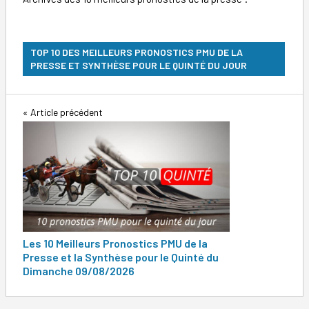
TOP 10 DES MEILLEURS PRONOSTICS PMU DE LA
PRESSE ET SYNTHÈSE POUR LE QUINTÉ DU JOUR
Navigation
Article précédent
de
l’article
Les 10 Meilleurs Pronostics PMU de la
Presse et la Synthèse pour le Quinté du
Dimanche 09/08/2026