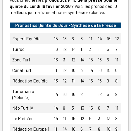
quinté du Lundi 16 février 2026
? Voici les pronos des 10
meilleurs journalistes et notre synthèse exclusive.
Pronostics Quinté du Jour • Synthèse de la Presse
Expert Equidia
15
13
6
3
11
14
16
12
Turfoo
16
12
14
11
3
1
5
7
Zone Turf
13
3
12
14
15
16
6
11
Canal Turf
11
12
10
3
14
16
15
6
Rédaction Equidia
13
12
11
14
16
15
9
8
Turfomania
14
10
16
2
1
12
5
9
(Mélodie)
Néo Turf IA
14
8
3
13
15
6
7
11
Le Parisien
14
11
15
12
5
3
13
8
Rédaction Europe 1
11
14
16
6
7
8
10
9