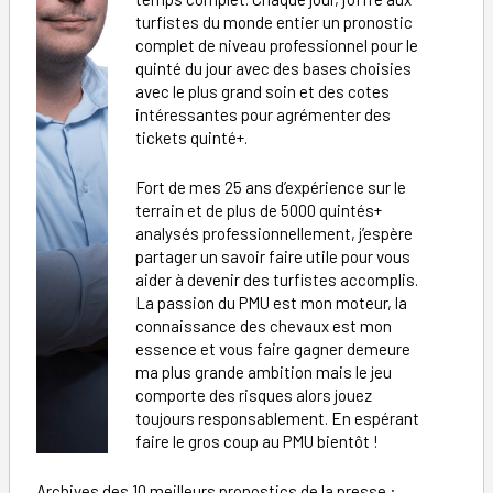
turfistes du monde entier un pronostic
complet de niveau professionnel pour le
quinté du jour avec des bases choisies
avec le plus grand soin et des cotes
intéressantes pour agrémenter des
tickets quinté+.
Fort de mes 25 ans d’expérience sur le
terrain et de plus de 5000 quintés+
analysés professionnellement, j’espère
partager un savoir faire utile pour vous
aider à devenir des turfistes accomplis.
La passion du PMU est mon moteur, la
connaissance des chevaux est mon
essence et vous faire gagner demeure
ma plus grande ambition mais le jeu
comporte des risques alors jouez
toujours responsablement. En espérant
faire le gros coup au PMU bientôt !
Archives des 10 meilleurs pronostics de la presse :