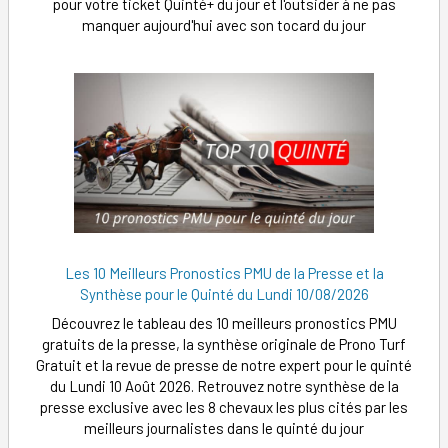
pour votre ticket Quinté+ du jour et l'outsider à ne pas
manquer aujourd'hui avec son tocard du jour
Les 10 Meilleurs Pronostics PMU de la Presse et la
Synthèse pour le Quinté du Lundi 10/08/2026
Découvrez le tableau des 10 meilleurs pronostics PMU
gratuits de la presse, la synthèse originale de Prono Turf
Gratuit et la revue de presse de notre expert pour le quinté
du Lundi 10 Août 2026. Retrouvez notre synthèse de la
presse exclusive avec les 8 chevaux les plus cités par les
meilleurs journalistes dans le quinté du jour