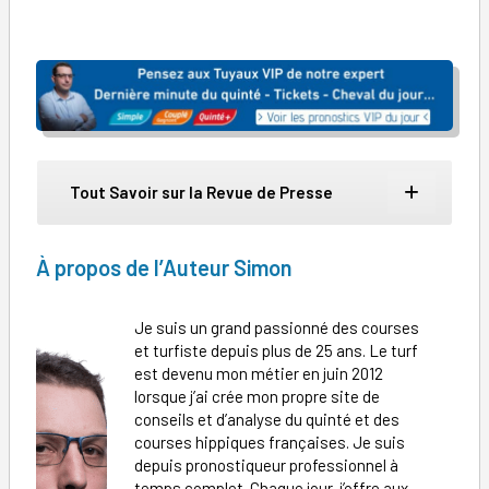
Tout Savoir sur la Revue de Presse
À
propos de l’Auteur Simon
Je suis un grand passionné des courses
et turfiste depuis plus de 25 ans. Le turf
est devenu mon métier en juin 2012
lorsque j’ai crée mon propre site de
conseils et d’analyse du quinté et des
courses hippiques françaises. Je suis
depuis pronostiqueur professionnel à
temps complet. Chaque jour, j’offre aux