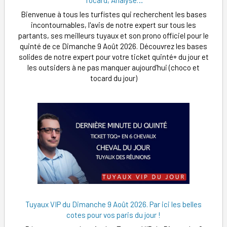
Bienvenue à tous les turfistes qui recherchent les bases
incontournables, l'avis de notre expert sur tous les
partants, ses meilleurs tuyaux et son prono officiel pour le
quinté de ce Dimanche 9 Août 2026. Découvrez les bases
solides de notre expert pour votre ticket quinté+ du jour et
les outsiders à ne pas manquer aujourd'hui (choco et
tocard du jour)
Tuyaux VIP du Dimanche 9 Août 2026. Par ici les belles
cotes pour vos paris du jour !