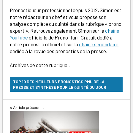
Pronostiqueur professionnel depuis 2012, Simon est
notre rédacteur en chef et vous propose son
analyse complète du quinté dans la rubrique « prono
expert ». Retrouvez également Simon sur la
chaîne
YouTube
officielle de Prono-Turf-Gratuit dédié à
notre pronostic officiel et sur la
chaîne secondaire
dédiée à la revue des pronostics de la presse.
Archives de cette rubrique :
TOP 10 DES MEILLEURS PRONOSTICS PMU DE LA
PRESSE ET SYNTHÈSE POUR LE QUINTÉ DU JOUR
Navigation
Article précédent
de
l’article