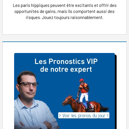
Les paris hippiques peuvent être excitants et offrir des
opportunités de gains, mais ils comportent aussi des
risques. Jouez toujours raisonnablement.