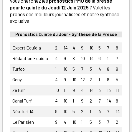
Vous cherchez les
pronostics PMU de la presse
pour le quinté du Jeudi 12 Juin 2025
? Voici les
pronos des meilleurs journalistes et notre synthèse
exclusive.
Pronostics Quinté du Jour • Synthèse de la Presse
Expert Equidia
2
14
4
9
10
5
7
8
Rédaction Equidia
4
9
8
10
14
6
1
7
Turfoo
1
10
5
7
3
4
8
9
Geny
4
9
10
12
2
1
8
5
ZeTurf
10
1
9
4
14
3
13
11
Canal Turf
4
10
1
9
2
7
14
8
Néo Turf IA
9
10
5
2
1
4
7
14
Le Parisien
9
4
10
1
5
3
7
2