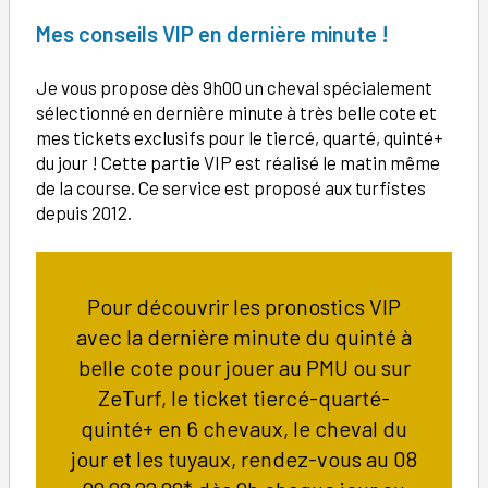
Mes conseils VIP en dernière minute !
Je vous propose dès 9h00 un cheval spécialement
sélectionné en dernière minute à très belle cote et
mes tickets exclusifs pour le tiercé, quarté, quinté+
du jour ! Cette partie VIP est réalisé le matin même
de la course. Ce service est proposé aux turfistes
depuis 2012.
Pour découvrir les pronostics VIP
avec la dernière minute du quinté à
belle cote pour jouer au PMU ou sur
ZeTurf, le ticket tiercé-quarté-
quinté+ en 6 chevaux, le cheval du
jour et les tuyaux, rendez-vous au 08