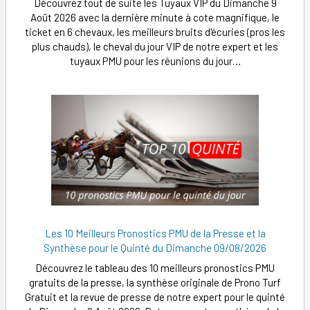
Découvrez tout de suite les Tuyaux VIP du Dimanche 9
Août 2026 avec la dernière minute à cote magnifique, le
ticket en 6 chevaux, les meilleurs bruits d'écuries (pros les
plus chauds), le cheval du jour VIP de notre expert et les
tuyaux PMU pour les réunions du jour…
Les 10 Meilleurs Pronostics PMU de la Presse et la
Synthèse pour le Quinté du Dimanche 09/08/2026
Découvrez le tableau des 10 meilleurs pronostics PMU
gratuits de la presse, la synthèse originale de Prono Turf
Gratuit et la revue de presse de notre expert pour le quinté