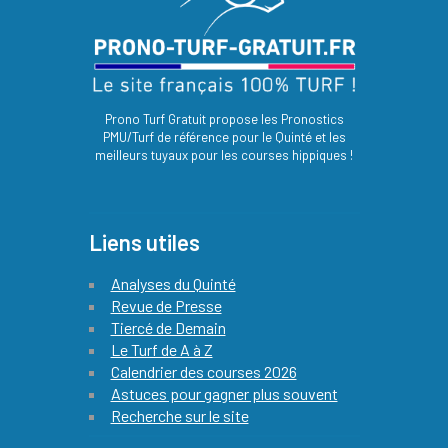
Prono Turf Gratuit propose les Pronostics
PMU/Turf de référence pour le Quinté et les
meilleurs tuyaux pour les courses hippiques !
Liens utiles
Analyses du Quinté
Revue de Presse
Tiercé de Demain
Le Turf de A à Z
Calendrier des courses 2026
Astuces pour gagner plus souvent
Recherche sur le site