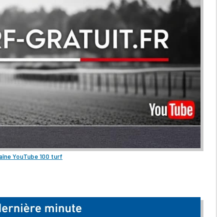
haîne YouTube 100 turf