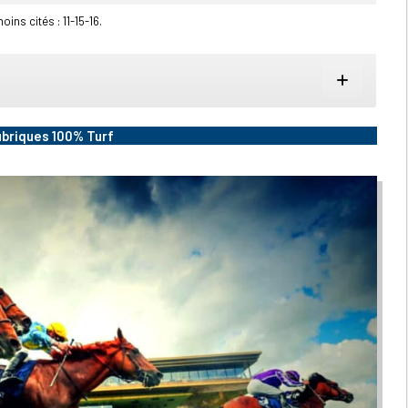
ins cités : 11-15-16.
ubriques 100% Turf