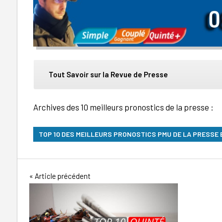
Tout Savoir sur la Revue de Presse
Archives des 10 meilleurs pronostics de la presse :
TOP 10 DES MEILLEURS PRONOSTICS PMU DE LA PRESSE 
Navigation
Article précédent
de
l’article