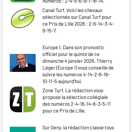
numéros : 2-4-5-6-9-1-16-14.
Canal Turf. Voici les chevaux
sélectionnés sur Canal Turf pour
ce Prix de Lille 2026 : 2-6-14-3-4-
9-15-7.
Europe 1. Dans son pronostic
officiel pour le quinte de ce
dimanche 4 janvier 2026, Thierry
Léger (Europe 1) vous conseille de
suivre les numéros 4-14-2-6-16-
10-11-5 aujourd’hui.
Zone Turf. La rédaction vous
propose la sélection collégiale
des numéros 2-4-16-14-6-3-5-11
pour ce Prix de Lille.
Sur Geny, la rédaction classe tous