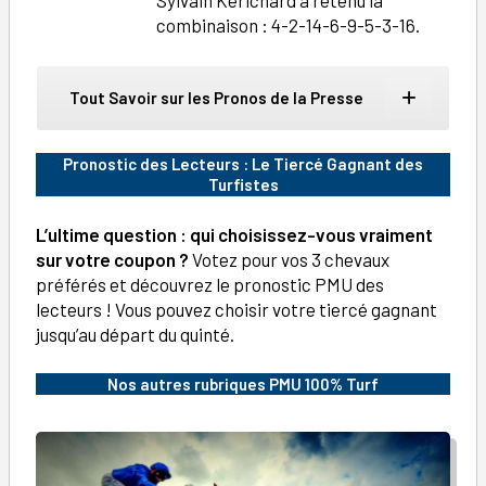
combinaison : 4-2-14-6-9-5-3-16.
Tout Savoir sur les Pronos de la Presse
Pronostic des Lecteurs : Le Tiercé Gagnant des
Turfistes
L’ultime question : qui choisissez-vous vraiment
sur votre coupon ?
Votez pour vos 3 chevaux
préférés et découvrez le pronostic PMU des
lecteurs ! Vous pouvez choisir votre tiercé gagnant
jusqu’au départ du quinté.
Nos autres rubriques PMU 100% Turf