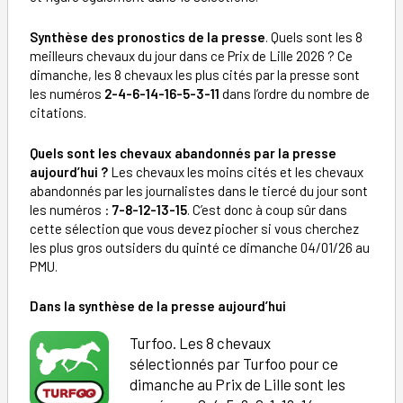
Synthèse des pronostics de la presse
. Quels sont les 8
meilleurs chevaux du jour dans ce Prix de Lille 2026 ? Ce
dimanche, les 8 chevaux les plus cités par la presse sont
les numéros
2-4-6-14-16-5-3-11
dans l’ordre du nombre de
citations.
Quels sont les chevaux abandonnés par la presse
aujourd’hui ?
Les chevaux les moins cités et les chevaux
abandonnés par les journalistes dans le tiercé du jour sont
les numéros :
7-8-12-13-15
. C’est donc à coup sûr dans
cette sélection que vous devez piocher si vous cherchez
les plus gros outsiders du quinté ce dimanche 04/01/26 au
PMU.
Dans la synthèse de la presse aujourd’hui
Turfoo. Les 8 chevaux
sélectionnés par Turfoo pour ce
dimanche au Prix de Lille sont les