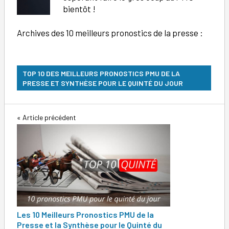
bientôt !
Archives des 10 meilleurs pronostics de la presse :
TOP 10 DES MEILLEURS PRONOSTICS PMU DE LA
PRESSE ET SYNTHÈSE POUR LE QUINTÉ DU JOUR
Navigation
Article précédent
de
l’article
Les 10 Meilleurs Pronostics PMU de la
Presse et la Synthèse pour le Quinté du