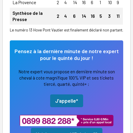
La Provence
2
4
14
16
6
1
10
9
Synthèse de la
2
4
6
14
16
5
3
11
Presse
Le numéro 13 Hove Pont Vautier est finalement déclaré non partant.
Pensez à la dernière minute de notre expert
pour le quinté du jour !
Notre expert vous propose en dernière minute son
cheval à cote magnifique 100% VIP et ses tickets
tiercé, quarté, quinté+ :
J’appelle*