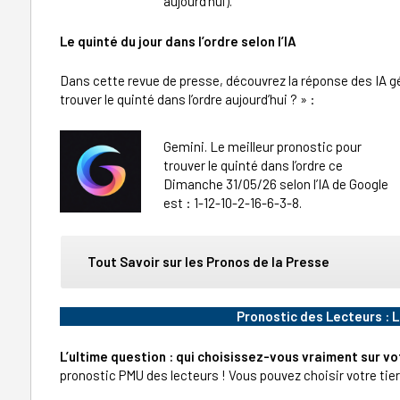
aujourd’hui).
Le quinté du jour dans l’ordre selon l’IA
Dans cette revue de presse, découvrez la réponse des IA gén
trouver le quinté dans l’ordre aujourd’hui ? » :
Gemini. Le meilleur pronostic pour
trouver le quinté dans l’ordre ce
Dimanche 31/05/26 selon l’IA de Google
est : 1-12-10-2-16-6-3-8.
Tout Savoir sur les Pronos de la Presse
Pronostic des Lecteurs : 
L’ultime question : qui choisissez-vous vraiment sur v
pronostic PMU des lecteurs ! Vous pouvez choisir votre tie