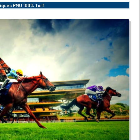
riques PMU 100% Turf