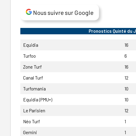
Nous suivre sur Google
Pronostics Quinté du J
Equidia
16
Turfoo
6
Zone Turf
16
Canal Turf
12
Turfomania
10
Equidia (PMU+)
10
Le Parisien
12
Néo Turf
1
Gemini
1