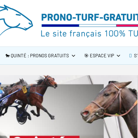
🐎 QUINTÉ : PRONOS GRATUITS
🎯 ESPACE VIP
S’