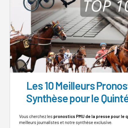
Les 10 Meilleurs Pronos
Synthèse pour le Quin
Vous cherchez les
pronostics PMU de la presse pour le 
meilleurs journalistes et notre synthèse exclusive.