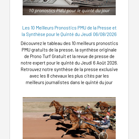
Les 10 Meilleurs Pronostics PMU de la Presse et
la Synthèse pour le Quinté du Jeudi 06/08/2026
Découvrez le tableau des 10 meilleurs pronostics
PMU gratuits de la presse, la synthèse originale
de Prono Turf Gratuit et la revue de presse de
notre expert pour le quinté du Jeudi 6 Août 2026.
Retrouvez notre synthèse de la presse exclusive
avec les 8 chevaux les plus cités par les
meilleurs journalistes dans le quinté du jour