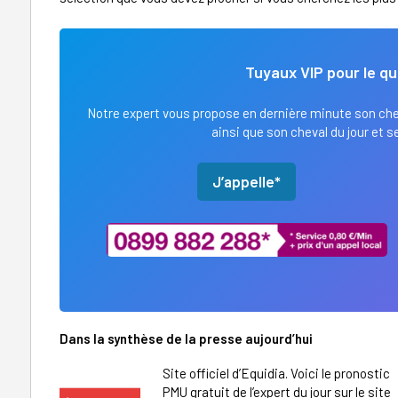
Tuyaux VIP
pour le qu
Notre expert vous propose en dernière minute son chev
ainsi que son cheval du jour et s
J’appelle*
Dans la synthèse de la presse aujourd’hui
Site officiel d’Equidia. Voici le pronostic
PMU gratuit de l’expert du jour sur le site