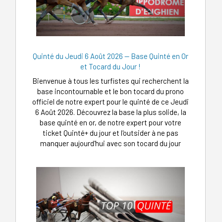
Quinté du Jeudi 6 Août 2026 — Base Quinté en Or
et Tocard du Jour !
Bienvenue à tous les turfistes qui recherchent la
base incontournable et le bon tocard du prono
officiel de notre expert pour le quinté de ce Jeudi
6 Août 2026. Découvrez la base la plus solide, la
base quinté en or, de notre expert pour votre
ticket Quinté+ du jour et l'outsider à ne pas
manquer aujourd'hui avec son tocard du jour