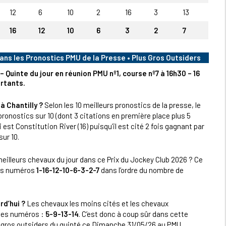
12
6
10
2
16
3
13
16
12
10
6
3
2
7
dans les Pronostics PMU de la Presse • Plus Gros Outsiders
 Quinte du jour en réunion PMU nº1, course nº7 à 16h30 – 16
rtants.
à Chantilly ?
Selon les 10 meilleurs pronostics de la presse, le
 pronostics sur 10 (dont 3 citations en première place plus 5
est Constitution River (16) puisqu’il est cité 2 fois gagnant par
ur 10.
 meilleurs chevaux du jour dans ce Prix du Jockey Club 2026 ? Ce
les numéros
1-16-12-10-6-3-2-7
dans l’ordre du nombre de
rd’hui ?
Les chevaux les moins cités et les chevaux
 les numéros :
5-9-13-14
. C’est donc à coup sûr dans cette
s gros outsiders du quinté ce Dimanche 31/05/26 au PMU.