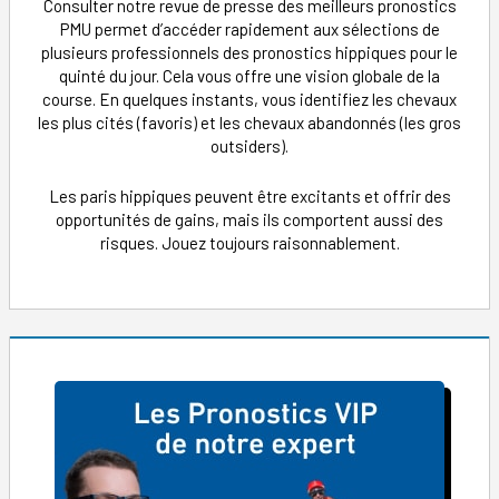
Consulter notre revue de presse des meilleurs pronostics
PMU permet d’accéder rapidement aux sélections de
plusieurs professionnels des pronostics hippiques pour le
quinté du jour. Cela vous offre une vision globale de la
course. En quelques instants, vous identifiez les chevaux
les plus cités (favoris) et les chevaux abandonnés (les gros
outsiders).
Les paris hippiques peuvent être excitants et offrir des
opportunités de gains, mais ils comportent aussi des
risques. Jouez toujours raisonnablement.