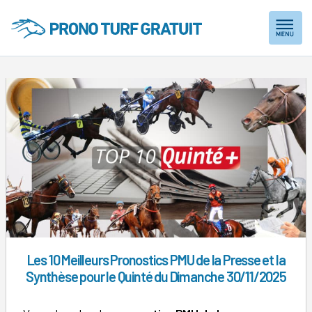
Skip
to
content
Les 10 Meilleurs Pronostics PMU de la Presse et la
Synthèse pour le Quinté du Dimanche 30/11/2025