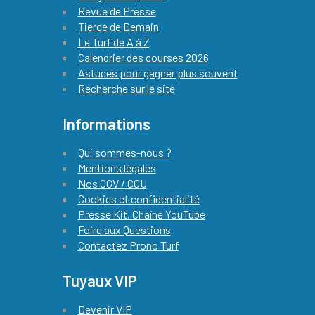
Revue de Presse
Tiercé de Demain
Le Turf de A à Z
Calendrier des courses 2026
Astuces pour gagner plus souvent
Recherche sur le site
Informations
Qui sommes-nous ?
Mentions légales
Nos CGV / CGU
Cookies et confidentialité
Presse Kit. Chaîne YouTube
Foire aux Questions
Contactez Prono Turf
Tuyaux VIP
Devenir VIP