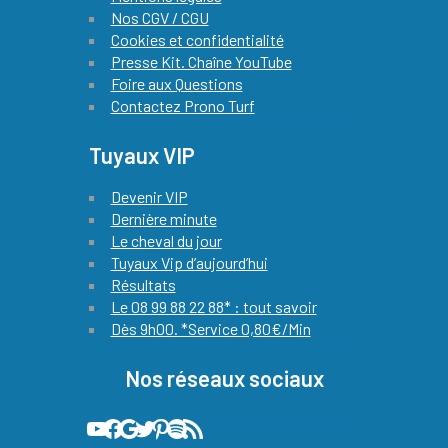
Nos CGV / CGU
Cookies et confidentialité
Presse Kit. Chaîne YouTube
Foire aux Questions
Contactez Prono Turf
Tuyaux VIP
Devenir VIP
Dernière minute
Le cheval du jour
Tuyaux Vip d’aujourd’hui
Résultats
Le 08 99 88 22 88* : tout savoir
Dès 9h00. *Service 0,80€/Min
Nos réseaux sociaux
Notre chaine YouTube officielle avec le pronostic quinté de notre expert chaque jour
Quinté Plus PMU : notre compte Facebook officiel !
L'actualité du Quinté et des courses hippiques by prono turf gratuit sur Google actualités
Les meilleures infos hippiques sont relayées sur notre compte X (ex-twitter)
Sur Pinterest, vous découvrez les plus belle images liées à la passion des courses de chevaux
Podcast 100% Turf officiel de prono turf gratuit
Flux RSS de Prono Turf Gratuit