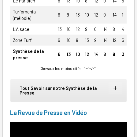
Le Parisien
6
13
10
8
12
9
14
5
Turfomania
6
8
13
10
12
9
14
1
(mélodie)
L’Alsace
13
10
12
9
6
14
8
4
Zone Turf
6
10
8
13
9
14
12
5
Synthèse de la
6
13
10
12
14
8
9
3
presse
Chevaux les moins cités : 1-4-7-11.
Tout Savoir sur notre Synthèse de la
Presse
La Revue de Presse en Vidéo