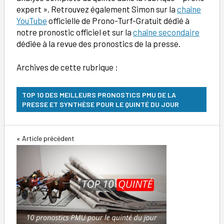
expert ». Retrouvez également Simon sur la
chaîne
YouTube
officielle de Prono-Turf-Gratuit dédié à
notre pronostic officiel et sur la
chaîne secondaire
dédiée à la revue des pronostics de la presse.
Archives de cette rubrique :
TOP 10 DES MEILLEURS PRONOSTICS PMU DE LA
PRESSE ET SYNTHÈSE POUR LE QUINTÉ DU JOUR
Navigation
Article précédent
de
l’article