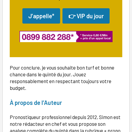
J’appelle*
👉 VIP du jour
Pour conclure, je vous souhaite bon turf et bonne
chance dans le quinté du jour. Jouez
responsablement en respectant toujours votre
budget.
À
propos de l’Auteur
Pronostiqueur professionnel depuis 2012, Simon est
notre rédacteur en chef et vous propose son
analyse complète du quinté dans la rubrique « prono