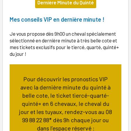
Dernière Minute du Quinté
Mes conseils VIP en dernière minute !
Je vous propose dès 9h00 un cheval spécialement
sélectionné en dernière minute à très belle cote et
mes tickets exclusifs pour le tiercé, quarté, quinté+
du jour !
Pour découvrir les pronostics VIP
avec la dernière minute du quinté à
belle cote, le ticket tiercé-quarté-
quinté+ en 6 chevaux, le cheval du
jour et les tuyaux, rendez-vous au 08
99 88 22 88* dès 9h chaque jour ou
dans l’espace réservé :