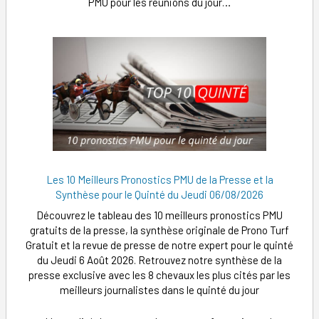
PMU pour les réunions du jour…
Les 10 Meilleurs Pronostics PMU de la Presse et la
Synthèse pour le Quinté du Jeudi 06/08/2026
Découvrez le tableau des 10 meilleurs pronostics PMU
gratuits de la presse, la synthèse originale de Prono Turf
Gratuit et la revue de presse de notre expert pour le quinté
du Jeudi 6 Août 2026. Retrouvez notre synthèse de la
presse exclusive avec les 8 chevaux les plus cités par les
meilleurs journalistes dans le quinté du jour