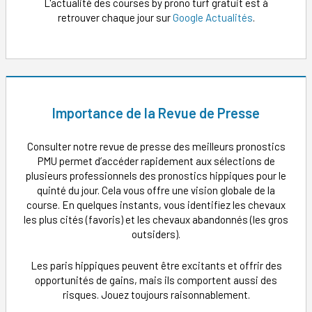
L'actualité des courses by prono turf gratuit est à
retrouver chaque jour sur
Google Actualités
.
Importance de la Revue de Presse
Consulter notre revue de presse des meilleurs pronostics
PMU permet d’accéder rapidement aux sélections de
plusieurs professionnels des pronostics hippiques pour le
quinté du jour. Cela vous offre une vision globale de la
course. En quelques instants, vous identifiez les chevaux
les plus cités (favoris) et les chevaux abandonnés (les gros
outsiders).
Les paris hippiques peuvent être excitants et offrir des
opportunités de gains, mais ils comportent aussi des
risques. Jouez toujours raisonnablement.