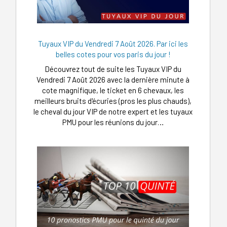
Tuyaux VIP du Vendredi 7 Août 2026. Par ici les
belles cotes pour vos paris du jour !
Découvrez tout de suite les Tuyaux VIP du
Vendredi 7 Août 2026 avec la dernière minute à
cote magnifique, le ticket en 6 chevaux, les
meilleurs bruits d'écuries (pros les plus chauds),
le cheval du jour VIP de notre expert et les tuyaux
PMU pour les réunions du jour…