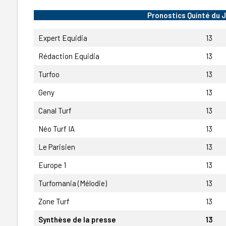
Pronostics Quinté du J
Expert Equidia
13
Rédaction Equidia
13
Turfoo
13
Geny
13
Canal Turf
13
Néo Turf IA
13
Le Parisien
13
Europe 1
13
Turfomania (Mélodie)
13
Zone Turf
13
Synthèse de la presse
13