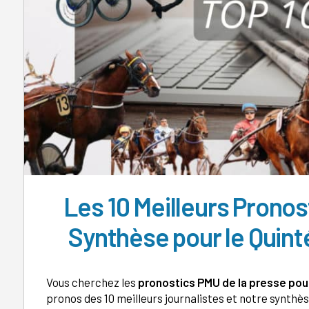
Les 10 Meilleurs Pronos
Synthèse pour le Quin
Vous cherchez les
pronostics PMU de la presse pou
pronos des 10 meilleurs journalistes et notre synthès