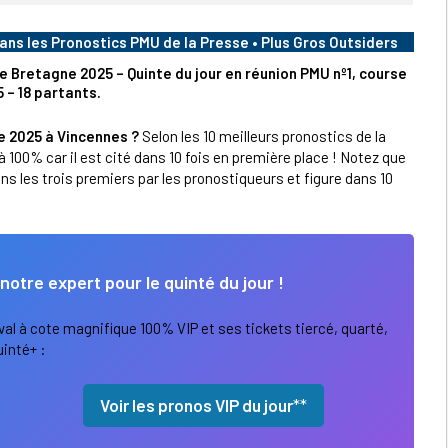
dans les Pronostics PMU de la Presse • Plus Gros Outsiders
e Bretagne 2025 – Quinte du jour en réunion PMU nº1, course
5 – 18 partants.
e 2025 à Vincennes ?
Selon les 10 meilleurs pronostics de la
à 100% car il est cité dans 10 fois en première place ! Notez que
ans les trois premiers par les pronostiqueurs et figure dans 10
notre expert pour le quinté du jour !
al à cote magnifique 100% VIP et ses tickets tiercé, quarté,
uinté+ :
Voir les pronos VIP du jour
**