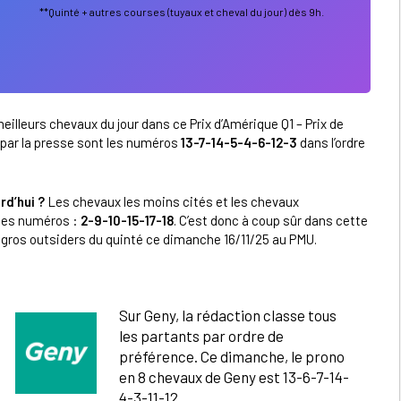
**Quinté + autres courses (tuyaux et cheval du jour) dès 9h.
meilleurs chevaux du jour dans ce Prix d’Amérique Q1 – Prix de
 par la presse sont les numéros
13-7-14-5-4-6-12-3
dans l’ordre
rd’hui ?
Les chevaux les moins cités et les chevaux
 les numéros :
2-9-10-15-17-18
. C’est donc à coup sûr dans cette
 gros outsiders du quinté ce dimanche 16/11/25 au PMU.
Sur Geny, la rédaction classe tous
les partants par ordre de
préférence. Ce dimanche, le prono
en 8 chevaux de Geny est 13-6-7-14-
4-3-11-12.