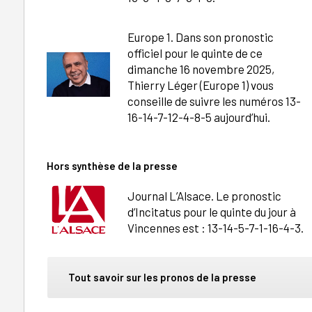
Europe 1. Dans son pronostic
officiel pour le quinte de ce
dimanche 16 novembre 2025,
Thierry Léger (Europe 1) vous
conseille de suivre les numéros 13-
16-14-7-12-4-8-5 aujourd’hui.
Hors synthèse de la presse
Journal L’Alsace. Le pronostic
d’Incitatus pour le quinte du jour à
Vincennes est : 13-14-5-7-1-16-4-3.
Tout savoir sur les pronos de la presse