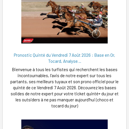
Pronostic Quinté du Vendredi 7 Août 2026 : Base en Or,
Tocard, Analyse…
Bienvenue à tous les turfistes qui recherchent les bases
incontournables, l'avis de notre expert sur tous les
partants, ses meilleurs tuyaux et son prono officiel pour le
quinté de ce Vendredi 7 Août 2026. Découvrez les bases
solides de notre expert pour votre ticket quinté+ du jour et
les outsiders à ne pas manquer aujourd'hui (choco et
tocard du jour)