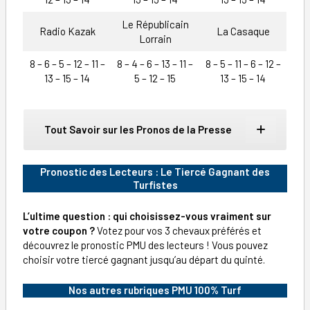
Le Républicain
Radio Kazak
La Casaque
Lorrain
8 – 6 – 5 – 12 – 11 –
8 – 4 – 6 – 13 – 11 –
8 – 5 – 11 – 6 – 12 –
13 – 15 – 14
5 – 12 – 15
13 – 15 – 14
Tout Savoir sur les Pronos de la Presse
Pronostic des Lecteurs : Le Tiercé Gagnant des
Turfistes
L’ultime question : qui choisissez-vous vraiment sur
votre coupon ?
Votez pour vos 3 chevaux préférés et
découvrez le pronostic PMU des lecteurs ! Vous pouvez
choisir votre tiercé gagnant jusqu’au départ du quinté.
Nos autres rubriques PMU 100% Turf