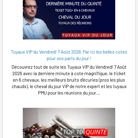
Tuyaux VIP du Vendredi 7 Août 2026. Par ici les belles cotes
pour vos paris du jour !
Découvrez tout de suite les Tuyaux VIP du Vendredi 7 Août
2026 avec la dernière minute à cote magnifique, le ticket
en 6 chevaux, les meilleurs bruits d'écuries (pros les plus
chauds), le cheval du jour VIP de notre expert et les tuyaux
PMU pour les réunions du jour…