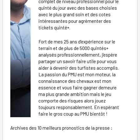
complet de niveau professionnel pour le
quinté du jour avec des bases choisies
avec le plus grand soin et des cotes
intéressantes pour agrémenter des
tickets quinté+.
Fort de mes 25 ans d’expérience sur le
terrain et de plus de 5000 quintés+
analysés professionnellement, j’espère
partager un savoir faire utile pour vous
aider à devenir des turfistes accomplis.
La passion du PMU est mon moteur, la
connaissance des chevaux est mon
essence et vous faire gagner demeure
ma plus grande ambition mais le jeu
comporte des risques alors jouez
toujours responsablement. En espérant
faire le gros coup au PMU bientôt !
Archives des 10 meilleurs pronostics de la presse :