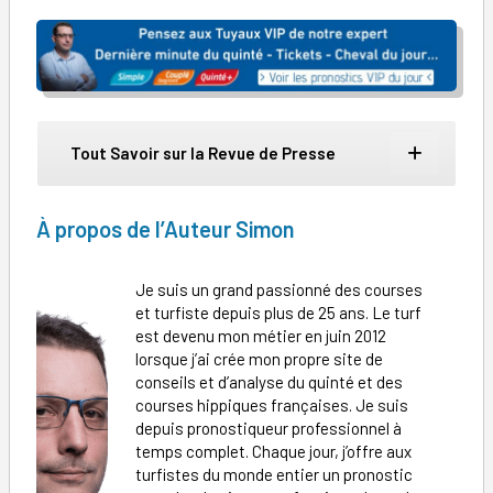
Tout Savoir sur la Revue de Presse
À
propos de l’Auteur Simon
Je suis un grand passionné des courses
et turfiste depuis plus de 25 ans. Le turf
est devenu mon métier en juin 2012
lorsque j’ai crée mon propre site de
conseils et d’analyse du quinté et des
courses hippiques françaises. Je suis
depuis pronostiqueur professionnel à
temps complet. Chaque jour, j’offre aux
turfistes du monde entier un pronostic