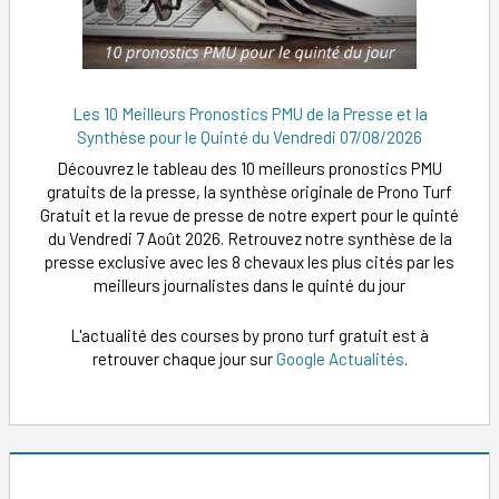
Les 10 Meilleurs Pronostics PMU de la Presse et la
Synthèse pour le Quinté du Vendredi 07/08/2026
Découvrez le tableau des 10 meilleurs pronostics PMU
gratuits de la presse, la synthèse originale de Prono Turf
Gratuit et la revue de presse de notre expert pour le quinté
du Vendredi 7 Août 2026. Retrouvez notre synthèse de la
presse exclusive avec les 8 chevaux les plus cités par les
meilleurs journalistes dans le quinté du jour
L'actualité des courses by prono turf gratuit est à
retrouver chaque jour sur
Google Actualités
.