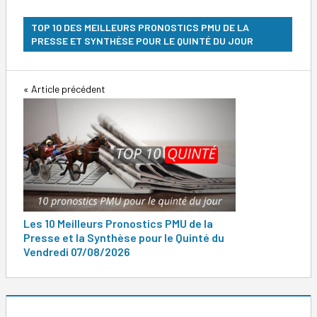
TOP 10 DES MEILLEURS PRONOSTICS PMU DE LA
PRESSE ET SYNTHÈSE POUR LE QUINTÉ DU JOUR
Navigation
Article précédent
de
l’article
Les 10 Meilleurs Pronostics PMU de la
Presse et la Synthèse pour le Quinté du
Vendredi 07/08/2026