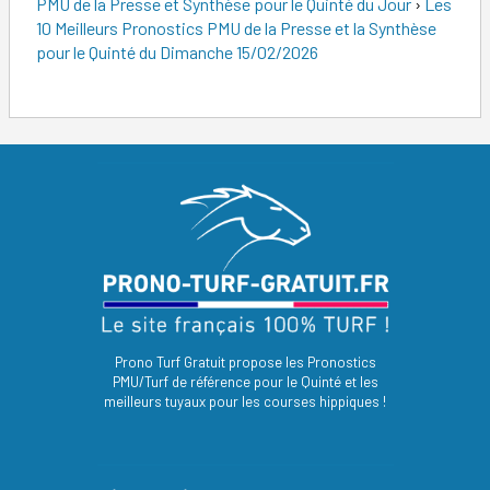
PMU de la Presse et Synthèse pour le Quinté du Jour
›
Les
10 Meilleurs Pronostics PMU de la Presse et la Synthèse
pour le Quinté du Dimanche 15/02/2026
Prono Turf Gratuit propose les Pronostics
PMU/Turf de référence pour le Quinté et les
meilleurs tuyaux pour les courses hippiques !