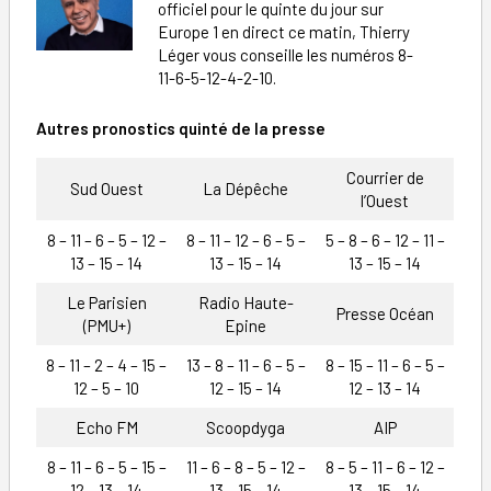
officiel pour le quinte du jour sur
Europe 1 en direct ce matin, Thierry
Léger vous conseille les numéros 8-
11-6-5-12-4-2-10.
Autres pronostics quinté de la presse
Courrier de
Sud Ouest
La Dépêche
l’Ouest
8 – 11 – 6 – 5 – 12 –
8 – 11 – 12 – 6 – 5 –
5 – 8 – 6 – 12 – 11 –
13 – 15 – 14
13 – 15 – 14
13 – 15 – 14
Le Parisien
Radio Haute-
Presse Océan
(PMU+)
Epine
8 – 11 – 2 – 4 – 15 –
13 – 8 – 11 – 6 – 5 –
8 – 15 – 11 – 6 – 5 –
12 – 5 – 10
12 – 15 – 14
12 – 13 – 14
Echo FM
Scoopdyga
AIP
8 – 11 – 6 – 5 – 15 –
11 – 6 – 8 – 5 – 12 –
8 – 5 – 11 – 6 – 12 –
12 – 13 – 14
13 – 15 – 14
13 – 15 – 14