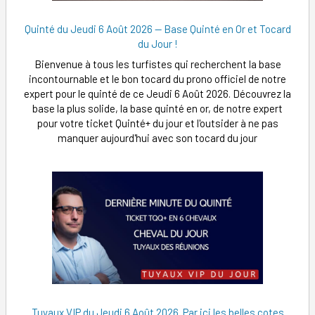
Quinté du Jeudi 6 Août 2026 — Base Quinté en Or et Tocard
du Jour !
Bienvenue à tous les turfistes qui recherchent la base
incontournable et le bon tocard du prono officiel de notre
expert pour le quinté de ce Jeudi 6 Août 2026. Découvrez la
base la plus solide, la base quinté en or, de notre expert
pour votre ticket Quinté+ du jour et l'outsider à ne pas
manquer aujourd'hui avec son tocard du jour
Tuyaux VIP du Jeudi 6 Août 2026. Par ici les belles cotes