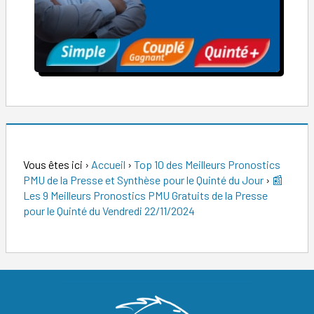
Vous êtes ici
›
Accueil
›
Top 10 des Meilleurs Pronostics
PMU de la Presse et Synthèse pour le Quinté du Jour
›
📰
Les 9 Meilleurs Pronostics PMU Gratuits de la Presse
pour le Quinté du Vendredi 22/11/2024