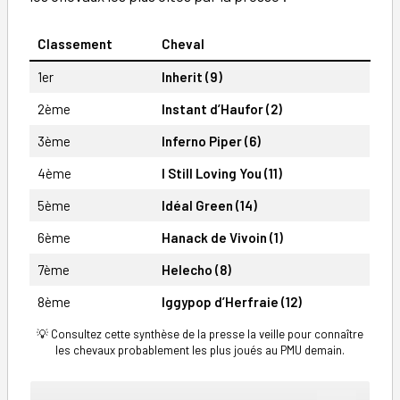
Classement
Cheval
1er
Inherit (9)
2ème
Instant d’Haufor (2)
3ème
Inferno Piper (6)
4ème
I Still Loving You (11)
5ème
Idéal Green (14)
6ème
Hanack de Vivoin (1)
7ème
Helecho (8)
8ème
Iggypop d’Herfraie (12)
💡 Consultez cette synthèse de la presse la veille pour connaître
les chevaux probablement les plus joués au PMU demain.