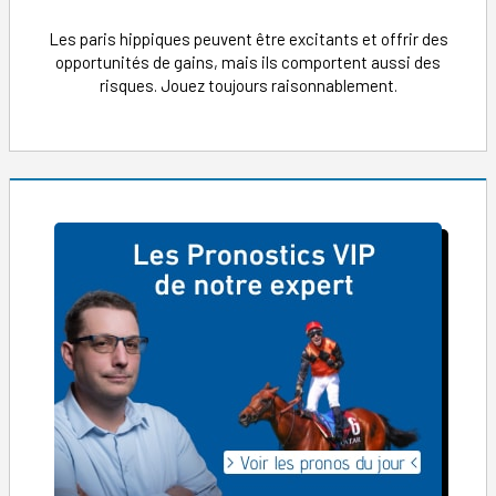
Les paris hippiques peuvent être excitants et offrir des
opportunités de gains, mais ils comportent aussi des
risques. Jouez toujours raisonnablement.