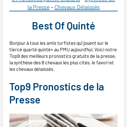
la Presse
–
Chevaux Délaissés
Best Of Quinté
Bonjour à tous les amis turfistes qui jouent sur le
tiercé quarté quinté+ au PMU aujourd’hui. Voici notre
Top9 des meilleurs pronostics gratuits de la presse,
la synthèse des 8 chevaux les plus cités, le favori et
les chevaux délaissés.
Top9 Pronostics de la
Presse