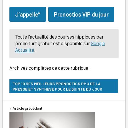
J’appelle*
Pronostics VIP du jour
Toute l’actualité des courses hippiques par
prono turf gratuit est disponible sur
Google
Actualité
.
Archives complètes de cette rubrique :
TOP 10 DES MEILLEURS PRONOSTICS PMU DE LA
PRESSE ET SYNTHÈSE POUR LE QUINTÉ DU JOUR
Navigation
Article précédent
de