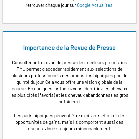
retrouver chaque jour sur
Google Actualités
.
Importance de la Revue de Presse
Consulter notre revue de presse des meilleurs pronostics
PMU permet d’accéder rapidement aux sélections de
plusieurs professionnels des pronostics hippiques pour le
quinté du jour. Cela vous offre une vision globale de la
course. En quelques instants, vous identifiez les chevaux
les plus cités (favoris) et les chevaux abandonnés (les gros
outsiders).
Les paris hippiques peuvent être excitants et offrir des
opportunités de gains, mais ils comportent aussi des
risques. Jouez toujours raisonnablement.