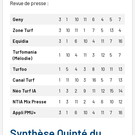
Revue de presse :
Geny
3
1
10
11
6
4
5
7
Zone Turf
3
10
11
1
7
5
13
4
Equidia
3
1
6
10
4
11
7
16
Turfomania
1
10
4
11
3
12
5
7
(Mélodie)
Turfoo
1
5
4
3
8
10
11
13
Canal Turf
1
11
10
3
16
5
7
13
Néo Turf IA
1
3
2
9
11
12
15
14
NTIA Mix Presse
1
3
11
2
4
6
10
12
Appli PMU+
3
1
6
10
4
11
7
16
Synthèse
Quinté du