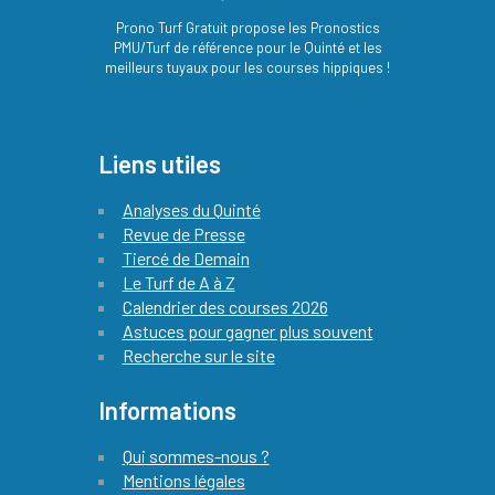
Prono Turf Gratuit propose les Pronostics
PMU/Turf de référence pour le Quinté et les
meilleurs tuyaux pour les courses hippiques !
Liens utiles
Analyses du Quinté
Revue de Presse
Tiercé de Demain
Le Turf de A à Z
Calendrier des courses 2026
Astuces pour gagner plus souvent
Recherche sur le site
Informations
Qui sommes-nous ?
Mentions légales