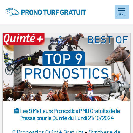
Skip
to
content
📰 Les 9 Meilleurs Pronostics PMU Gratuits de la
Presse pour le Quinté du Lundi 21/10/2024
9 Pronostics Quinté Gratuits
–
Synthèse de