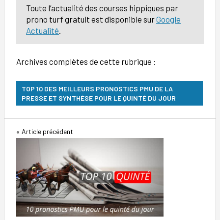
Toute l’actualité des courses hippiques par
prono turf gratuit est disponible sur
Google
Actualité
.
Archives complètes de cette rubrique :
TOP 10 DES MEILLEURS PRONOSTICS PMU DE LA
PRESSE ET SYNTHÈSE POUR LE QUINTÉ DU JOUR
Navigation
Article précédent
de
l’article