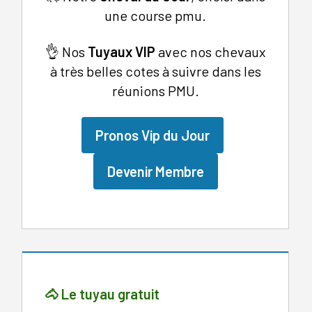
une course pmu.
👌 Nos
Tuyaux
VIP
avec nos chevaux
à très belles cotes à suivre dans les
réunions PMU.
Pronos Vip du Jour
Devenir Membre
🐴 Le tuyau gratuit