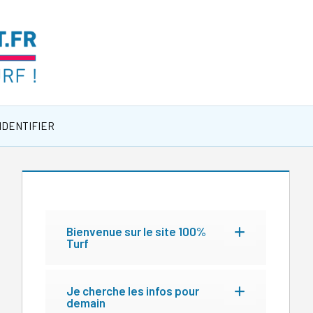
IDENTIFIER
Bienvenue sur le site 100%
Turf
Je cherche les infos pour
demain