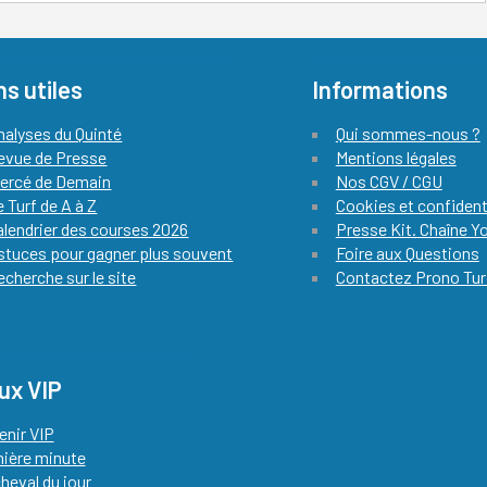
ns utiles
Informations
nalyses du Quinté
Qui sommes-nous ?
evue de Presse
Mentions légales
iercé de Demain
Nos CGV / CGU
e Turf de A à Z
Cookies et confident
alendrier des courses 2026
Presse Kit. Chaîne 
stuces pour gagner plus souvent
Foire aux Questions
echerche sur le site
Contactez Prono Tur
ux VIP
enir VIP
nière minute
heval du jour