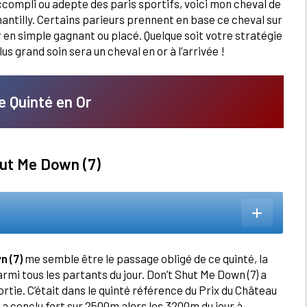
accompli ou adepte des paris sportifs, voici mon cheval de
hantilly. Certains parieurs prennent en base ce cheval sur
er en simple gagnant ou placé. Quelque soit votre stratégie
lus grand soin sera un cheval en or à l’arrivée !
e Quinté en Or
ut Me Down (7)
n (7)
me semble être le passage obligé de ce quinté, la
armi tous les partants du jour. Don’t Shut Me Down (7) a
ortie. C’était dans le quinté référence du Prix du Château
 a conclu fort sur 2500m alors les 3200m du jour à