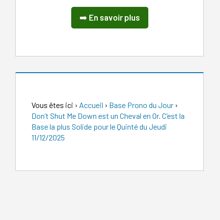
➡️
En savoir plus
Vous êtes ici
›
Accueil
›
Base Prono du Jour
›
Don’t Shut Me Down est un Cheval en Or. C’est la
Base la plus Solide pour le Quinté du Jeudi
11/12/2025