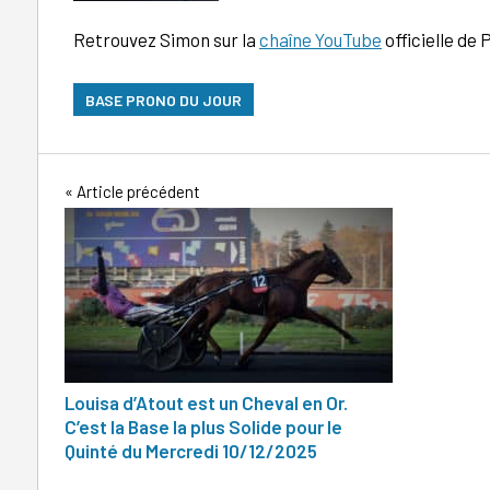
Retrouvez Simon sur la
chaîne YouTube
officielle de
BASE PRONO DU JOUR
Navigation
Article précédent
de
l’article
Louisa d’Atout est un Cheval en Or.
C’est la Base la plus Solide pour le
Quinté du Mercredi 10/12/2025