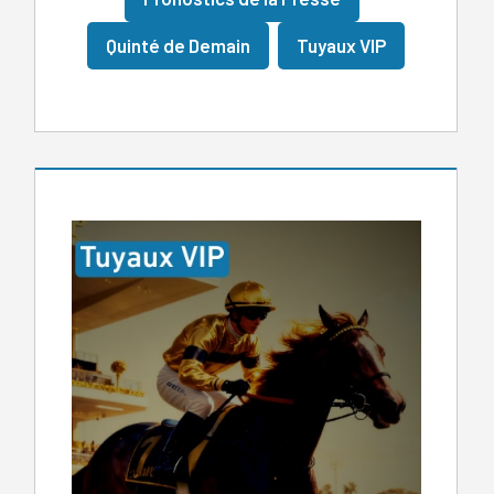
Quinté de Demain
Tuyaux VIP