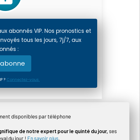
aux abonnés VIP. Nos pronostics et
nvoyés tous les jours, 7j/7, aux
onnés :
'abonne
IP ?
Connectez-vous.
ment disponibles par téléphone
nifique de notre expert pour le quinté du jour,
ses
val du jour !
En savoir plus
.