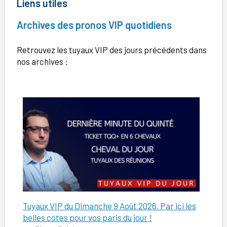
Liens utiles
Archives des pronos VIP quotidiens
Retrouvez les tuyaux VIP des jours précédents dans
nos archives :
Tuyaux VIP du Dimanche 9 Août 2026. Par ici les
belles cotes pour vos paris du jour !