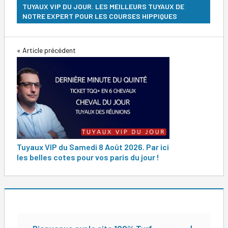
TUYAUX VIP DU JOUR. LES MEILLEURS TUYAUX DE
NOTRE EXPERT POUR LES COURSES HIPPIQUES
Navigation
Article précédent
de
l’article
Tuyaux VIP du Samedi 8 Août 2026. Par ici
les belles cotes pour vos paris du jour !