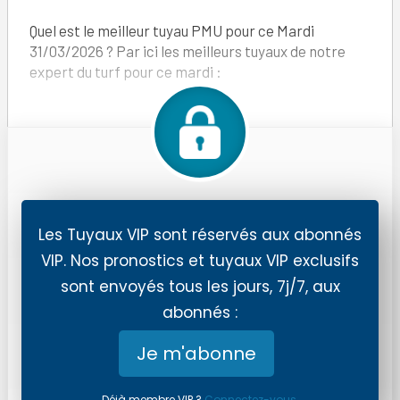
Quel est le meilleur tuyau PMU pour ce Mardi
31/03/2026 ? Par ici les meilleurs tuyaux de notre
expert du turf pour ce mardi :
Les Tuyaux VIP sont réservés aux abonnés
VIP. Nos pronostics et tuyaux VIP exclusifs
sont envoyés tous les jours, 7j/7, aux
abonnés :
Je m'abonne
Déjà membre VIP ?
Connectez-vous.