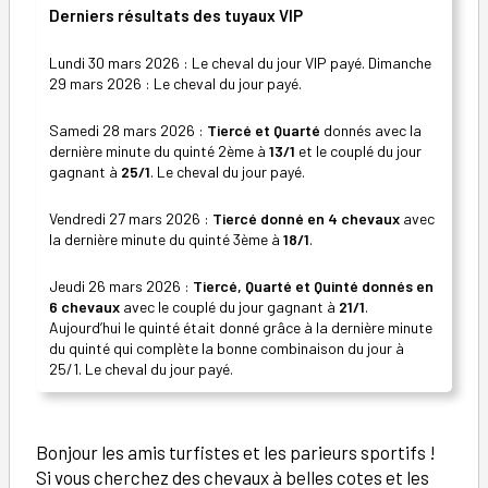
Derniers résultats des tuyaux VIP
Lundi 30 mars 2026 : Le cheval du jour VIP payé. Dimanche
29 mars 2026 : Le cheval du jour payé.
Samedi 28 mars 2026 :
Tiercé et Quarté
donnés avec la
dernière minute du quinté 2ème à
13/1
et le couplé du jour
gagnant à
25/1
. Le cheval du jour payé.
Vendredi 27 mars 2026 :
Tiercé donné en 4 chevaux
avec
la dernière minute du quinté 3ème à
18/1
.
Jeudi 26 mars 2026 :
Tiercé, Quarté et Quinté donnés en
6 chevaux
avec le couplé du jour gagnant à
21/1
.
Aujourd’hui le quinté était donné grâce à la dernière minute
du quinté qui complète la bonne combinaison du jour à
25/1. Le cheval du jour payé.
Bonjour les amis turfistes et les parieurs sportifs !
Si vous cherchez des chevaux à belles cotes et les