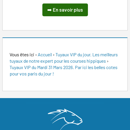
➡️
En savoir plus
Vous êtes ici
›
Accueil
›
Tuyaux VIP du jour. Les meilleurs
tuyaux de notre expert pour les courses hippiques
›
Tuyaux VIP du Mardi 31 Mars 2026. Par ici les belles cotes
pour vos paris du jour !