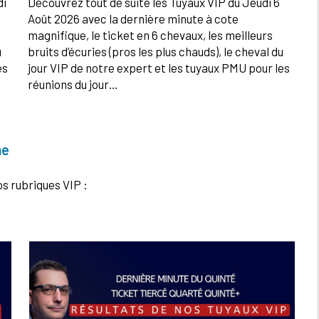
di
Découvrez tout de suite les Tuyaux VIP du Jeudi 6
Août 2026 avec la dernière minute à cote
magnifique, le ticket en 6 chevaux, les meilleurs
u
bruits d’écuries (pros les plus chauds), le cheval du
es
jour VIP de notre expert et les tuyaux PMU pour les
réunions du jour…
me
os rubriques VIP :