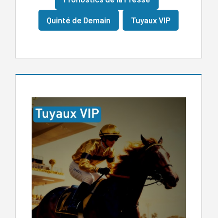
Quinté de Demain
Tuyaux VIP