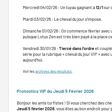
Mercredi 04/02/26 : Un tuyau gagnant à
12/1
sur 
Mardi 03/02/26 : Le cheval du jour s’impose.
Dimanche 01/02/26 : On commence février avec un j
puisque Lotus Zen est très bien payé à la place 
Vendredi 30/01/26 :
Tiercé dans l’ordre
et couplé
série pour la rubrique « cheval du jour VIP » avec 
aujourd’hui.
Voir les
archives des résultats
.
Pronostics VIP du Jeudi 5 Février 2026
Bonjour les amis turfistes ! Si vous cherchez des ch
Jeudi 5 février 2026
, vous êtes au bon endroit pour