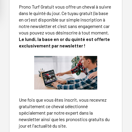
Prono Turf Gratuit vous offre un cheval à suivre
dans le quinté du jour. Ce tuyau gratuit (la base
en or) est disponible sur simple inscription à
notre newsletter et c'est sans engagement car
vous pouvez vous désinscrire à tout moment.
Le lundi, la base en or du quinté est offerte
exclusivement par newsletter !
Une fois que vous êtes inscrit, vous recevrez
gratuitement ce cheval sélectionné
spécialement par notre expert dans la
newsletter ainsi que les pronostics gratuits du
jour et l'actualité du site.