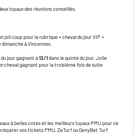
deux tuyaux des réunions conseillés.
oli coup pour la rubrique « cheval du jour VIP »
ce dimanche à Vincennes.
 du jour gagnant à
12/1
dans le quinté du jour. Jolie
un cheval gagnant pour la troisième fois de suite
evaux à belles cotes et les meilleurs tuyaux PMU pour ce
 préparer vos tickets PMU, ZeTurf ou GenyBet Turf