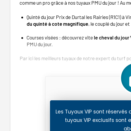
comme un pro grâce à nos tuyaux PMU du jour ! Au me
Quinté du jour Prix de Durtal les Rairies (R1C1) à
du quinté à cote magnifique
, le couplé du jour 
Courses visées : découvrez vite
le cheval du jour 
PMU du jour.
Par ici les meilleurs tuyaux de notre expert du turf po
Les Tuyaux VIP sont réservés 
tuyaux VIP exclusifs sont e
ab