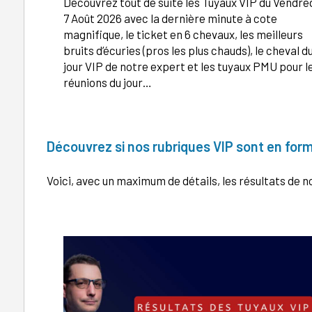
Découvrez tout de suite les Tuyaux VIP du Vendre
7 Août 2026 avec la dernière minute à cote
magnifique, le ticket en 6 chevaux, les meilleurs
bruits d’écuries (pros les plus chauds), le cheval d
jour VIP de notre expert et les tuyaux PMU pour l
réunions du jour…
Découvrez si nos rubriques VIP sont en for
Voici, avec un maximum de détails, les résultats de n