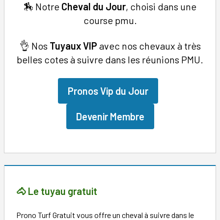
🏇 Notre
Cheval du Jour
, choisi dans une
course pmu.
👌 Nos
Tuyaux
VIP
avec nos chevaux à très
belles cotes à suivre dans les réunions PMU.
Pronos Vip du Jour
Devenir Membre
🐴 Le tuyau gratuit
Prono Turf Gratuit vous offre un cheval à suivre dans le