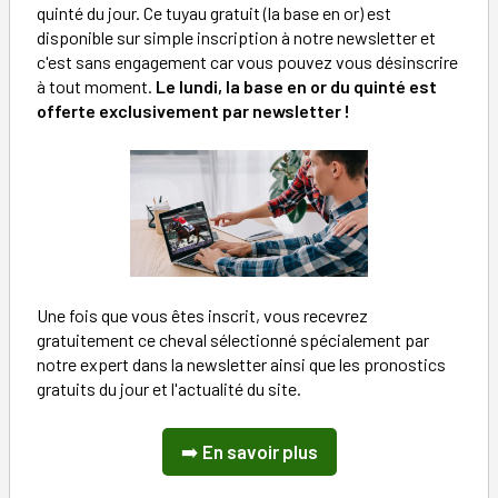
quinté du jour. Ce tuyau gratuit (la base en or) est
disponible sur simple inscription à notre newsletter et
c'est sans engagement car vous pouvez vous désinscrire
à tout moment.
Le lundi, la base en or du quinté est
offerte exclusivement par newsletter !
Une fois que vous êtes inscrit, vous recevrez
gratuitement ce cheval sélectionné spécialement par
notre expert dans la newsletter ainsi que les pronostics
gratuits du jour et l'actualité du site.
➡️
En savoir plus