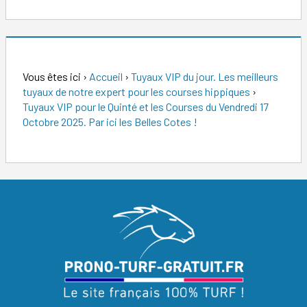
Vous êtes ici
›
Accueil
›
Tuyaux VIP du jour. Les meilleurs
tuyaux de notre expert pour les courses hippiques
›
Tuyaux VIP pour le Quinté et les Courses du Vendredi 17
Octobre 2025. Par ici les Belles Cotes !