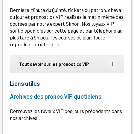
Dernière Minute du Quinté, tickets du patron, cheval
du jour et pronostics VIP réalisés le matin même des
courses par notre expert Simon. Nos tuyaux VIP
sont disponibles sur cette page et par téléphone au
plus tard à 9h pour les courses du jour. Toute
reproduction interdite.
Tout savoir sur les pronostics VIP
Liens utiles
Archives des pronos VIP quotidiens
Retrouvez les tuyaux VIP des jours précédents dans
nos archives :