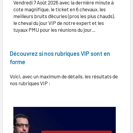
Vendredi 7 Août 2026 avec la dernière minute à
cote magnifique, le ticket en 6 chevaux, les
meilleurs bruits d’écuries (pros les plus chauds),
le cheval du jour VIP de notre expert et les
tuyaux PMU pour les réunions du jour…
Découvrez si nos rubriques VIP sont en
forme
Voici, avec un maximum de détails, les résultats de
nos rubriques VIP :