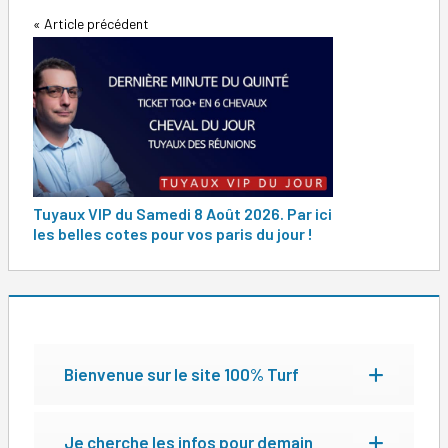
Navigation
Article précédent
de
l’article
Tuyaux VIP du Samedi 8 Août 2026. Par ici
les belles cotes pour vos paris du jour !
Bienvenue sur le site 100% Turf
Je cherche les infos pour demain