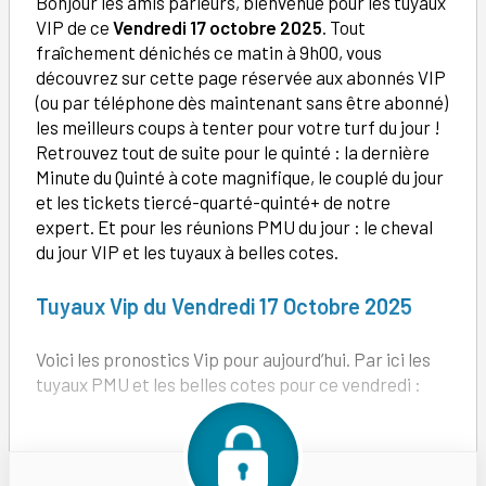
Bonjour les amis parieurs, bienvenue pour les tuyaux
VIP de ce
Vendredi 17 octobre 2025
. Tout
fraîchement dénichés ce matin à 9h00, vous
découvrez sur cette page réservée aux abonnés VIP
(ou par téléphone dès maintenant sans être abonné)
les meilleurs coups à tenter pour votre turf du jour !
Retrouvez tout de suite pour le quinté : la dernière
Minute du Quinté à cote magnifique, le couplé du jour
et les tickets tiercé-quarté-quinté+ de notre
expert. Et pour les réunions PMU du jour : le cheval
du jour VIP et les tuyaux à belles cotes.
Tuyaux Vip du Vendredi 17 Octobre 2025
Voici les pronostics Vip pour aujourd’hui. Par ici les
tuyaux PMU et les belles cotes pour ce vendredi :