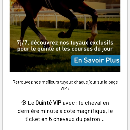
Retrouvez nos meilleurs tuyaux chaque jour sur la page
VIP
:
🎯 Le
Quinté VIP
avec : le cheval en
dernière minute à cote magnifique, le
ticket en 6 chevaux du patron…