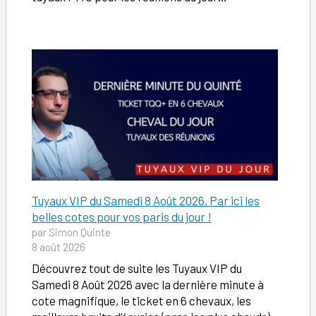
Tuyaux VIP du Samedi 8 Août 2026. Par ici les
belles cotes pour vos paris du jour !
par Simon Quinte
8 août 2026
Découvrez tout de suite les Tuyaux VIP du
Samedi 8 Août 2026 avec la dernière minute à
cote magnifique, le ticket en 6 chevaux, les