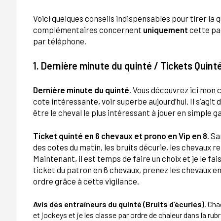
Voici quelques conseils indispensables pour tirer la 
complémentaires concernent
uniquement
cette pag
par téléphone.
1.
Dernière minute du quinté
/
Tickets
Quint
Dernière minute du quinté
. Vous découvrez ici mon 
cote intéressante, voir superbe aujourd’hui. Il s’agit
être le cheval le plus intéressant à jouer en simple 
Ticket quinté en 6 chevaux et prono en Vip en 8
. S
des cotes du matin, les bruits décurie, les chevaux 
Maintenant, il est temps de faire un choix et je le fa
ticket du patron en 6 chevaux, prenez les chevaux en s
ordre grâce à cette vigilance.
Avis des entraîneurs du quinté (Bruits d’écuries)
. Cha
et jockeys et je les classe par ordre de chaleur dans la rubri