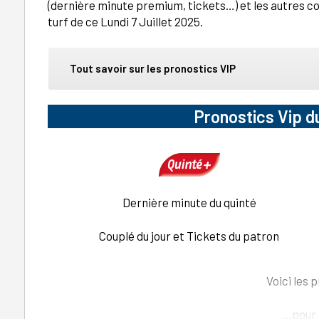
(dernière minute premium, tickets…) et les autres cou
turf de ce Lundi 7 Juillet 2025.
Tout savoir sur les pronostics VIP
Pronostics Vip du
Dernière minute du quinté
Couplé du jour et Tickets du patron
Voici les 
…pour a