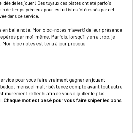
e idée de les jouer ! Des tuyaux des pistes ont été parfois
ain de temps précieux pour les turfistes intéressés par cet
vée dans ce service.
ris en belle note. Mon bloc-notes m’averti de leur présence
é repérés par moi-même. Parfois, lorsqu’il y en a trop, je
s. Mon bloc notes est tenu à jour presque
service pour vous faire vraiment gagner en jouant
un budget mensuel maitrisé, tenez compte avant tout autre
t murement réfléchi afin de vous aiguiller le plus
l.
Chaque mot est pesé pour vous faire sniper les bons