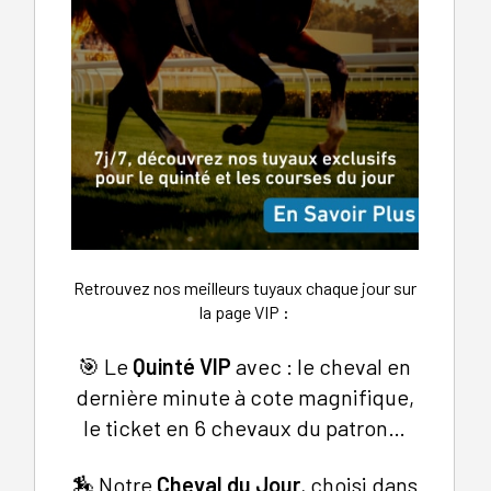
Retrouvez nos meilleurs tuyaux chaque jour sur
la page VIP
:
🎯 Le
Quinté VIP
avec : le cheval en
dernière minute à cote magnifique,
le ticket en 6 chevaux du patron…
🏇 Notre
Cheval du Jour
, choisi dans