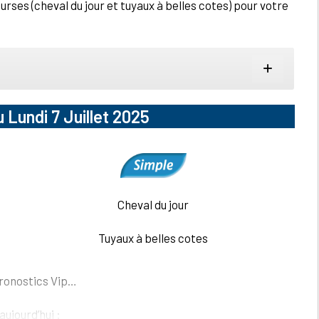
rses (cheval du jour et tuyaux à belles cotes) pour votre
 Lundi 7 Juillet 2025
Cheval du jour
Tuyaux à belles cotes
pronostics Vip…
ujourd’hui :