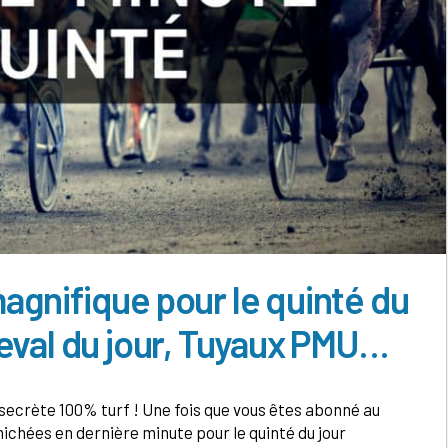
agnifique pour le quinté du
heval du jour, Tuyaux PMU…
secrète 100% turf ! Une fois que vous êtes abonné au
nichées en dernière minute pour le quinté du jour