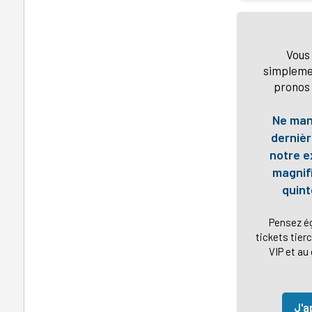
Vous
simpleme
pronos 
Ne man
dernièr
notre e
magnif
quint
Pensez é
tickets tier
VIP et au 
J'a