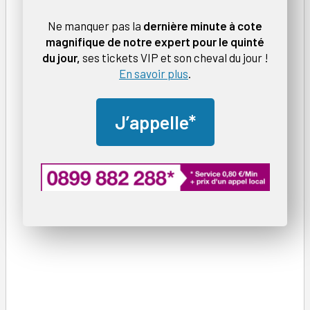
Ne manquer pas la
dernière minute à cote
magnifique de notre expert pour le quinté
du jour,
ses tickets VIP et son cheval du jour !
En savoir plus
.
J’appelle*