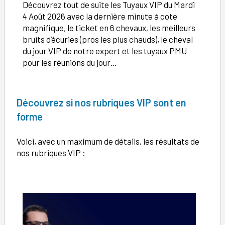
Découvrez tout de suite les Tuyaux VIP du Mardi
4 Août 2026 avec la dernière minute à cote
magnifique, le ticket en 6 chevaux, les meilleurs
bruits d’écuries (pros les plus chauds), le cheval
du jour VIP de notre expert et les tuyaux PMU
pour les réunions du jour…
Découvrez si nos rubriques VIP sont en
forme
Voici, avec un maximum de détails, les résultats de
nos rubriques VIP :