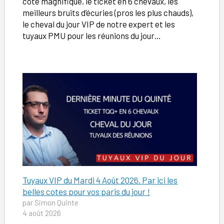
cote magnifique, le ticket en 6 chevaux, les
meilleurs bruits d’écuries (pros les plus chauds),
le cheval du jour VIP de notre expert et les
tuyaux PMU pour les réunions du jour…
Tuyaux VIP du Mardi 4 Août 2026. Par ici les
belles cotes pour vos paris du jour !
par Simon Quinte
4 août 2026