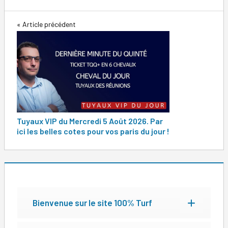
Navigation
Article précédent
de
l’article
Tuyaux VIP du Mercredi 5 Août 2026. Par
ici les belles cotes pour vos paris du jour !
Bienvenue sur le site 100% Turf