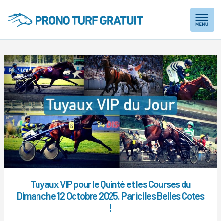
Skip
to
content
Tuyaux VIP pour le Quinté et les Courses du
Dimanche 12 Octobre 2025. Par ici les Belles Cotes
!