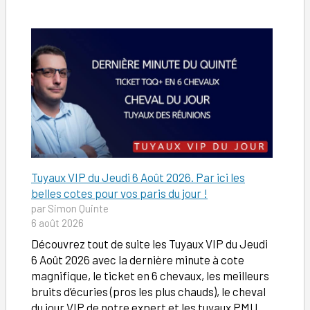
Tuyaux VIP du Jeudi 6 Août 2026. Par ici les
belles cotes pour vos paris du jour !
par Simon Quinte
6 août 2026
Découvrez tout de suite les Tuyaux VIP du Jeudi
6 Août 2026 avec la dernière minute à cote
magnifique, le ticket en 6 chevaux, les meilleurs
bruits d’écuries (pros les plus chauds), le cheval
du jour VIP de notre expert et les tuyaux PMU