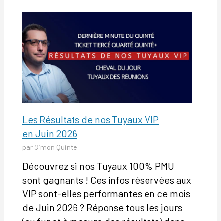
Les Résultats de nos Tuyaux VIP
en Juin 2026
par Simon Quinte
Découvrez si nos Tuyaux 100% PMU
sont gagnants ! Ces infos réservées aux
VIP sont-elles performantes en ce mois
de Juin 2026 ? Réponse tous les jours