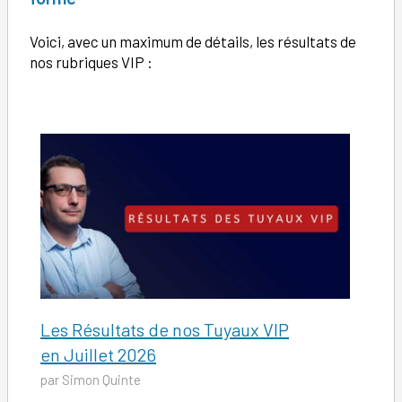
Voici, avec un maximum de détails, les résultats de
nos rubriques VIP :
Les Résultats de nos Tuyaux VIP
en Juillet 2026
par Simon Quinte