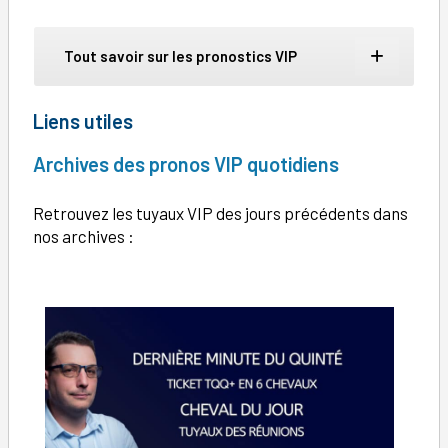
Tout savoir sur les pronostics VIP
Liens utiles
Archives des pronos VIP quotidiens
Retrouvez les tuyaux VIP des jours précédents dans
nos archives :