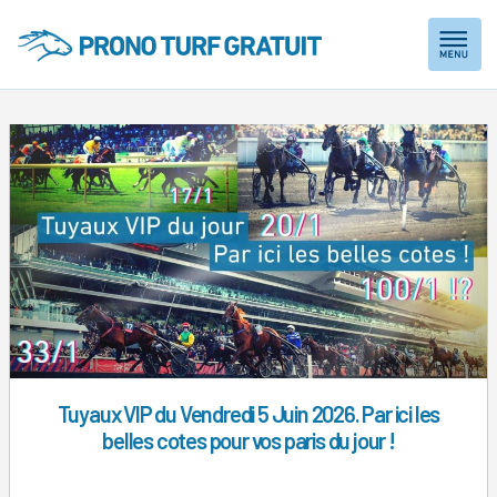
Skip
to
content
Tuyaux VIP du Vendredi 5 Juin 2026. Par ici les
belles cotes pour vos paris du jour !