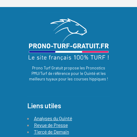
Prono Turf Gratuit propose les Pronostics
PMU/Turf de référence pour le Quinté et les
meilleurs tuyaux pour les courses hippiques !
Liens utiles
Analyses du Quinté
Revue de Presse
Tiercé de Demain