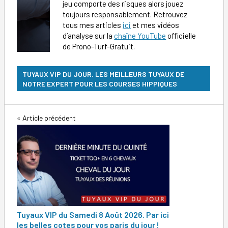
jeu comporte des risques alors jouez
toujours responsablement. Retrouvez
tous mes articles
ici
et mes vidéos
d’analyse sur la
chaîne YouTube
officielle
de Prono-Turf-Gratuit.
TUYAUX VIP DU JOUR. LES MEILLEURS TUYAUX DE
NOTRE EXPERT POUR LES COURSES HIPPIQUES
Navigation
Article précédent
de
l’article
Tuyaux VIP du Samedi 8 Août 2026. Par ici
les belles cotes pour vos paris du jour !