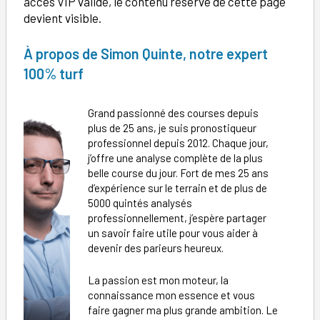
accès VIP validé, le contenu réservé de cette page
devient visible.
À
propos de Simon Quinte, notre expert
100% turf
Grand passionné des courses depuis
plus de 25 ans, je suis pronostiqueur
professionnel depuis 2012. Chaque jour,
j’offre une analyse complète de la plus
belle course du jour. Fort de mes 25 ans
d’expérience sur le terrain et de plus de
5000 quintés analysés
professionnellement, j’espère partager
un savoir faire utile pour vous aider à
devenir des parieurs heureux.
La passion est mon moteur, la
connaissance mon essence et vous
faire gagner ma plus grande ambition. Le