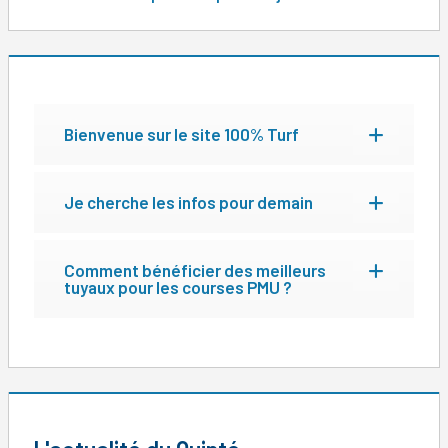
Bienvenue sur le site 100% Turf
Je cherche les infos pour demain
Comment bénéficier des meilleurs
tuyaux pour les courses PMU ?