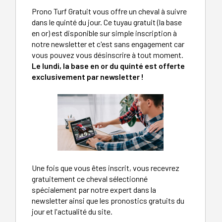
Prono Turf Gratuit vous offre un cheval à suivre
dans le quinté du jour. Ce tuyau gratuit (la base
en or) est disponible sur simple inscription à
notre newsletter et c'est sans engagement car
vous pouvez vous désinscrire à tout moment.
Le lundi, la base en or du quinté est offerte
exclusivement par newsletter !
Une fois que vous êtes inscrit, vous recevrez
gratuitement ce cheval sélectionné
spécialement par notre expert dans la
newsletter ainsi que les pronostics gratuits du
jour et l'actualité du site.