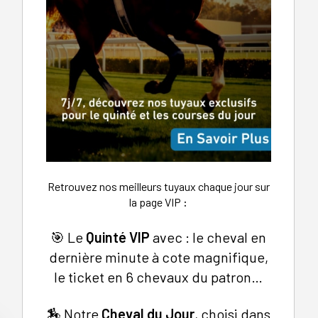
Retrouvez nos meilleurs tuyaux chaque jour sur
la page VIP
:
🎯 Le
Quinté VIP
avec : le cheval en
dernière minute à cote magnifique,
le ticket en 6 chevaux du patron…
🏇 Notre
Cheval du Jour
, choisi dans