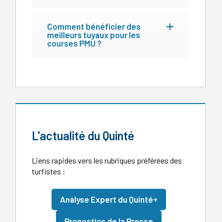
Comment bénéficier des
meilleurs tuyaux pour les
courses PMU ?
L'actualité du Quinté
Liens rapides vers les rubriques préférées des
turfistes :
Analyse Expert du Quinté+
Pronostics de la Presse