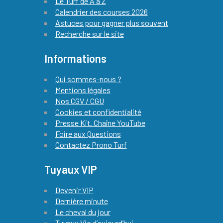
Le Turf de A à Z
Calendrier des courses 2026
Astuces pour gagner plus souvent
Recherche sur le site
Informations
Qui sommes-nous ?
Mentions légales
Nos CGV / CGU
Cookies et confidentialité
Presse Kit. Chaîne YouTube
Foire aux Questions
Contactez Prono Turf
Tuyaux VIP
Devenir VIP
Dernière minute
Le cheval du jour
Tuyaux Vip d’aujourd’hui