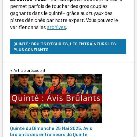
permet parfois de toucher des gros couplés
gagnants dans le quinté+ grâce aux tuyaux des
pistes dénichés par notre expert. Vous pouvez le
vérifier dans les
archives
.
QUINTÉ : BRUITS D'ÉCURIES, LES ENTRAÎNEURS LES
PLUS CONFIANTS
Navigation
Article précédent
de
l’article
Quinté du Dimanche 25 Mai 2025. Avis
brûlants des entraîneurs du Quinté