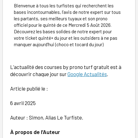
Bienvenue à tous les turfistes qui recherchent les
bases incontournables, l’avis de notre expert sur tous
les partants, ses meilleurs tuyaux et son prono
officiel pour le quinté de ce Mercredi 5 Août 2026.
Découvrez les bases solides de notre expert pour
votre ticket quinté+ du jour et les outsiders à ne pas
manquer aujourd’hui (choco et tocard du jour)
L’actualité des courses by prono turf gratuit est à
découvrir chaque jour sur
Google Actualités
.
Article publié le :
6 avril 2025
Auteur : Simon, Alias Le Turfiste.
À
propos de l’Auteur