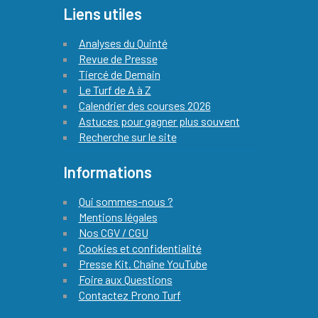
Liens utiles
Analyses du Quinté
Revue de Presse
Tiercé de Demain
Le Turf de A à Z
Calendrier des courses 2026
Astuces pour gagner plus souvent
Recherche sur le site
Informations
Qui sommes-nous ?
Mentions légales
Nos CGV / CGU
Cookies et confidentialité
Presse Kit. Chaîne YouTube
Foire aux Questions
Contactez Prono Turf