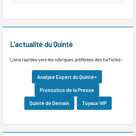
L'actualité du Quinté
Liens rapides vers les rubriques préférées des turfistes :
Analyse Expert du Quinté+
Pronostics de la Presse
Quinté de Demain
Tuyaux VIP