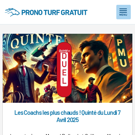
Skip
to
content
Les Coachs les plus chauds ! Quinté du Lundi 7
Avril 2025