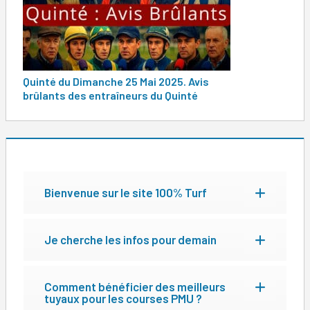
l’article
Quinté du Dimanche 25 Mai 2025. Avis
brûlants des entraîneurs du Quinté
Bienvenue sur le site 100% Turf
Je cherche les infos pour demain
Comment bénéficier des meilleurs
tuyaux pour les courses PMU ?