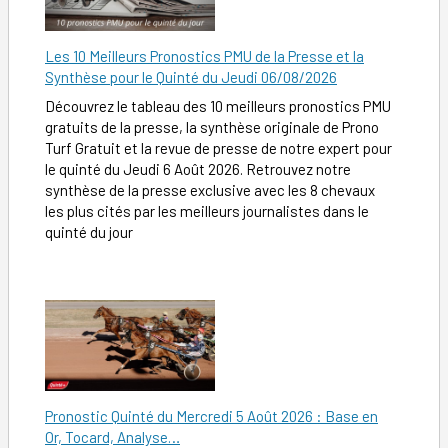
Les 10 Meilleurs Pronostics PMU de la Presse et la
Synthèse pour le Quinté du Jeudi 06/08/2026
Découvrez le tableau des 10 meilleurs pronostics PMU
gratuits de la presse, la synthèse originale de Prono
Turf Gratuit et la revue de presse de notre expert pour
le quinté du Jeudi 6 Août 2026. Retrouvez notre
synthèse de la presse exclusive avec les 8 chevaux
les plus cités par les meilleurs journalistes dans le
quinté du jour
Pronostic Quinté du Mercredi 5 Août 2026 : Base en
Or, Tocard, Analyse…