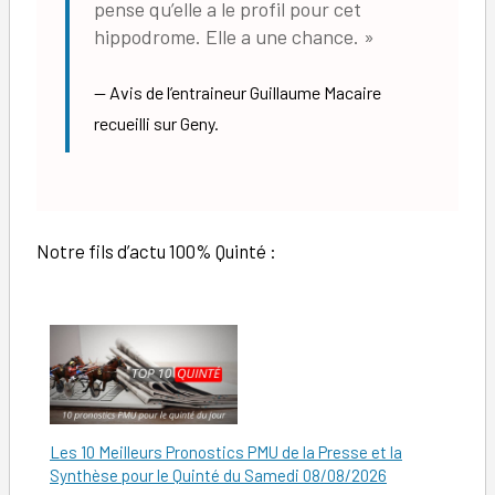
pense qu’elle a le profil pour cet
hippodrome. Elle a une chance. »
Avis de l’entraineur Guillaume Macaire
recueilli sur Geny.
Notre fils d’actu 100% Quinté :
Les 10 Meilleurs Pronostics PMU de la Presse et la
Synthèse pour le Quinté du Samedi 08/08/2026