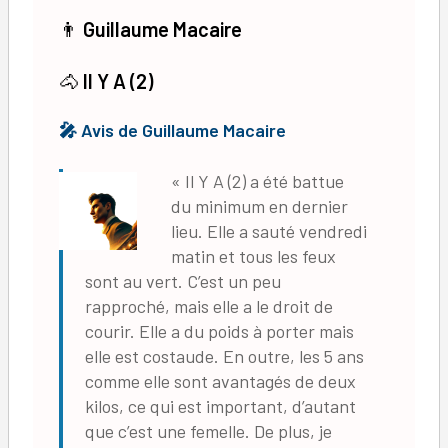
👨
Guillaume Macaire
🐴
Il Y A (2)
🎤 Avis de
Guillaume Macaire
« Il Y A (2) a été battue
du minimum en dernier
lieu. Elle a sauté vendredi
matin et tous les feux
sont au vert. C’est un peu
rapproché, mais elle a le droit de
courir. Elle a du poids à porter mais
elle est costaude. En outre, les 5 ans
comme elle sont avantagés de deux
kilos, ce qui est important, d’autant
que c’est une femelle. De plus, je