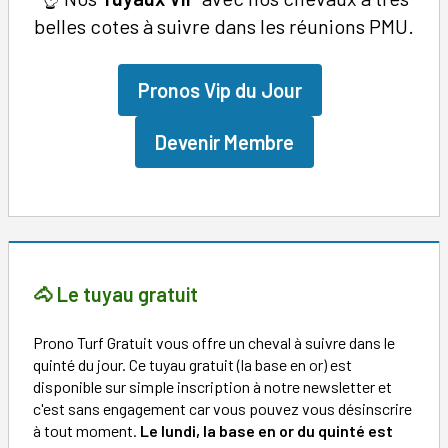
belles cotes à suivre dans les réunions PMU.
Pronos Vip du Jour
Devenir Membre
🐴 Le tuyau gratuit
Prono Turf Gratuit vous offre un cheval à suivre dans le
quinté du jour. Ce tuyau gratuit (la base en or) est
disponible sur simple inscription à notre newsletter et
c'est sans engagement car vous pouvez vous désinscrire
à tout moment.
Le lundi, la base en or du quinté est