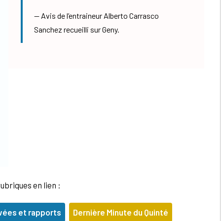
Avis de l’entraineur Alberto Carrasco
Sanchez recueilli sur Geny.
ubriques en lien :
vées et rapports
Dernière Minute du Quinté