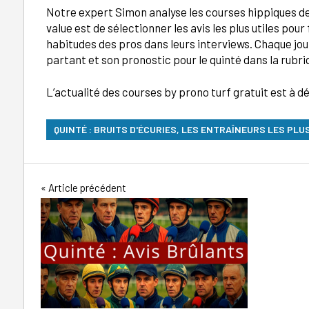
Notre expert Simon analyse les courses hippiques dep
value est de sélectionner les avis les plus utiles pour 
habitudes des pros dans leurs interviews. Chaque jo
partant et son pronostic pour le quinté dans la rubr
L’actualité des courses by prono turf gratuit est à d
QUINTÉ : BRUITS D'ÉCURIES, LES ENTRAÎNEURS LES PL
Navigation
Article précédent
de
l’article