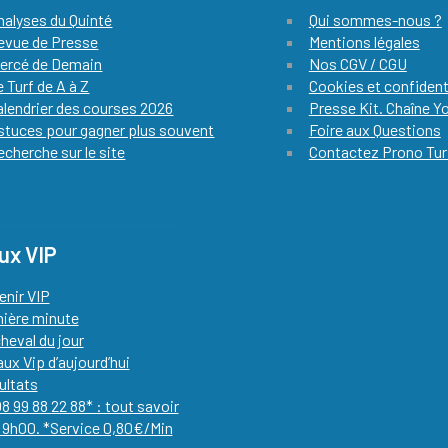
nalyses du Quinté
Qui sommes-nous ?
evue de Presse
Mentions légales
iercé de Demain
Nos CGV / CGU
e Turf de A à Z
Cookies et confident
alendrier des courses 2026
Presse Kit. Chaîne 
stuces pour gagner plus souvent
Foire aux Questions
echerche sur le site
Contactez Prono Tur
ux VIP
enir VIP
nière minute
heval du jour
ux Vip d’aujourd’hui
ultats
8 99 88 22 88* : tout savoir
 9h00. *Service 0,80€/Min