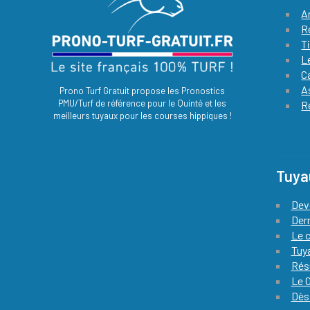
A
R
T
L
C
A
Prono Turf Gratuit propose les Pronostics
PMU/Turf de référence pour le Quinté et les
R
meilleurs tuyaux pour les courses hippiques !
Tuya
Dev
Der
Le c
Tuya
Rés
Le 0
Dès