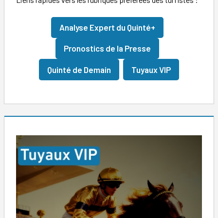
Analyse Expert du Quinté+
Pronostics de la Presse
Quinté de Demain
Tuyaux VIP