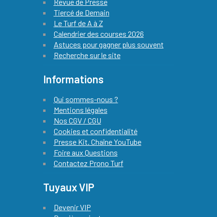
Revue de Presse
Tiercé de Demain
Le Turf de A à Z
Calendrier des courses 2026
Astuces pour gagner plus souvent
Recherche sur le site
Informations
Qui sommes-nous ?
Mentions légales
Nos CGV / CGU
Cookies et confidentialité
Presse Kit. Chaîne YouTube
Foire aux Questions
Contactez Prono Turf
Tuyaux VIP
Devenir VIP