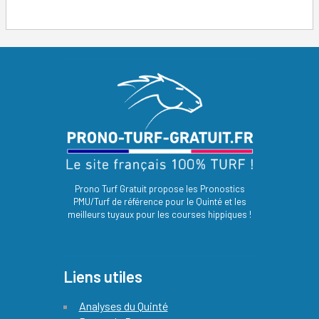
Prono Turf Gratuit propose les Pronostics
PMU/Turf de référence pour le Quinté et les
meilleurs tuyaux pour les courses hippiques !
Liens utiles
Analyses du Quinté