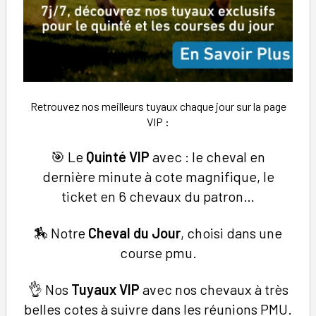
Retrouvez nos meilleurs tuyaux chaque jour sur la page
VIP
:
🎯 Le
Quinté VIP
avec : le cheval en
dernière minute à cote magnifique, le
ticket en 6 chevaux du patron…
🏇 Notre
Cheval du Jour
, choisi dans une
course pmu.
👌 Nos
Tuyaux
VIP
avec nos chevaux à très
belles cotes à suivre dans les réunions PMU.