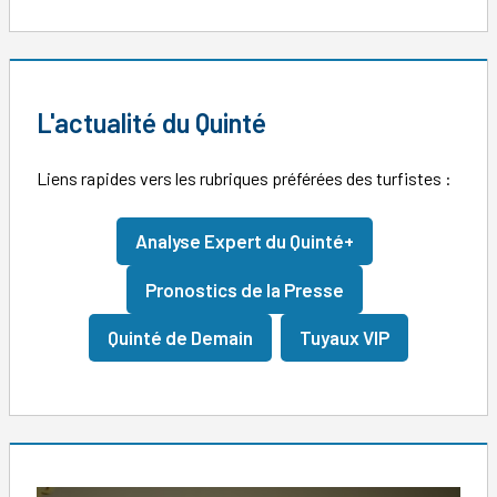
L'actualité du Quinté
Liens rapides vers les rubriques préférées des turfistes :
Analyse Expert du Quinté+
Pronostics de la Presse
Quinté de Demain
Tuyaux VIP