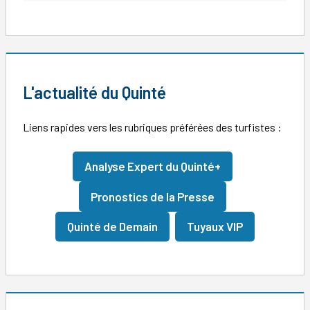
L'actualité du Quinté
Liens rapides vers les rubriques préférées des turfistes :
Analyse Expert du Quinté+
Pronostics de la Presse
Quinté de Demain
Tuyaux VIP