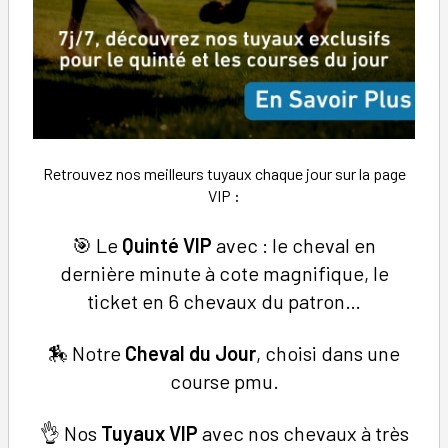
Retrouvez nos meilleurs tuyaux chaque jour sur la page
VIP
:
🎯 Le
Quinté VIP
avec : le cheval en
dernière minute à cote magnifique, le
ticket en 6 chevaux du patron…
🏇 Notre
Cheval du Jour
, choisi dans une
course pmu.
👌 Nos
Tuyaux
VIP
avec nos chevaux à très