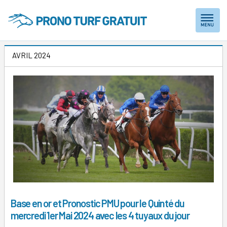
Skip
AVRIL 2024
to
content
Base en or et Pronostic PMU pour le Quinté du
mercredi 1er Mai 2024 avec les 4 tuyaux du jour