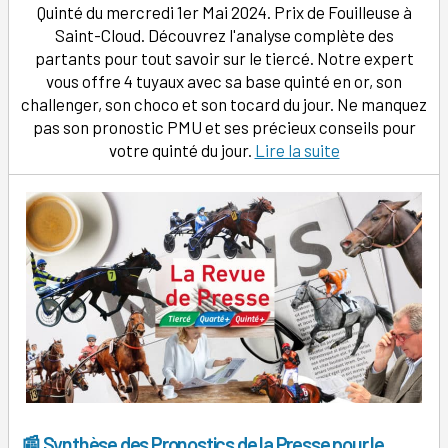
Quinté du mercredi 1er Mai 2024. Prix de Fouilleuse à
Saint-Cloud. Découvrez l'analyse complète des
partants pour tout savoir sur le tiercé. Notre expert
vous offre 4 tuyaux avec sa base quinté en or, son
challenger, son choco et son tocard du jour. Ne manquez
pas son pronostic PMU et ses précieux conseils pour
votre quinté du jour.
Lire la suite
📰 Synthèse des Pronostics de la Presse pour le