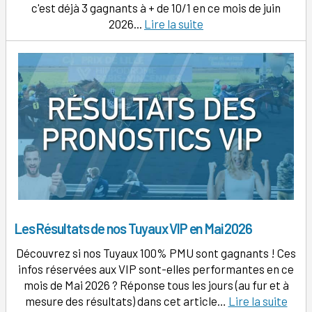
c'est déjà 3 gagnants à + de 10/1 en ce mois de juin
2026...
Lire la suite
Les Résultats de nos Tuyaux VIP en Mai 2026
Découvrez si nos Tuyaux 100% PMU sont gagnants ! Ces
infos réservées aux VIP sont-elles performantes en ce
mois de Mai 2026 ? Réponse tous les jours (au fur et à
mesure des résultats) dans cet article…
Lire la suite