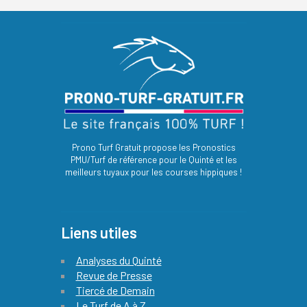
Prono Turf Gratuit propose les Pronostics
PMU/Turf de référence pour le Quinté et les
meilleurs tuyaux pour les courses hippiques !
Liens utiles
Analyses du Quinté
Revue de Presse
Tiercé de Demain
Le Turf de A à Z